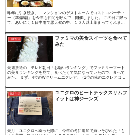
昨年に引き続き、「マンションのゲストルームでコストコパーティ
ー（準備編)」を今年も仲間を呼んで、開催しました。 この日に限っ
て、あいにく１日中雨で悪天候の中、１０人以上集まってくれまし
た。 昨年購入した食材を参考に、調整して、買い出ししてみ...
ファミマの美食スイーツを食べて
日常生活
みた
先週放送の、テレビ朝日「お願いランキング」でファミリーマート
の美食ランキングを見て、食べたくて気になっていたので、食べて
みた。 まず、4位のWクリームエクレア↓ （2位の俺のエクレアは置
いてませんでした） 美食プロの評価では、カスタードの量...
ユニクロのヒートテックスリムフ
日常生活
ィットは神ジーンズ
先月、ユニクロへ寄った際に、今年の冬に追加で買いそびれた「も