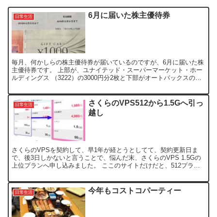
6月に届いた株主優待券
日常生活
毎月、何かしらの株主優待券が届いているのですが、6月に届いた株
主優待券です。 上部が、ユナイテッド・スーパーマーケット・ホー
ルディングス （3222）の3000円分2枚と下部がオートバックスの
1000円分ギフト券。 USHの優待券は、いつも...
さくらのVPS512から1.5Gへ引っ
日常生活
越し
さくらのVPSを契約して、早1年が経とうとしてて、契約更新日ま
で、後3日しかないと言うことで、悩んだ末、さくらのVPS 1.5Gの
上位プランへ申し込みました。 ここのサイトだけだと、512プラン
でも十分なのですが、今後、他のサイトもこちらへ...
今年もコストコパーティー
日常生活