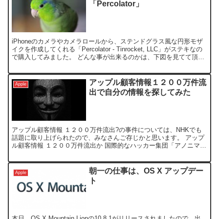
「Percolator」
iPhoneのカメラやカメラロールから、ステンドグラス風な円形モザ
イクを作成してくれる「Percolator - Tinrocket, LLC」がステキなの
で購入してみました。 どんな事が出来るのかは、下図を見てて頂い
た方が早いと思います。...
アップル顧客情報１２００万件流
Apple
出で自分の情報を探してみた
アップル顧客情報 １２００万件流出?の事件については、NHKでも
話題に取り上げられたので、みなさんご存じかと思います。 アップ
ル顧客情報 １２００万件流出か 国際的なハッカー集団「アノニマ
ス」の関連組織が、アップル社のｉＰｈｏｎｅの端末ＩＤ...
朝一の仕事は、OS X アップデー
Apple
ト
本日、OS X Mountain Lionの10.8.1がリリースされましたので、出