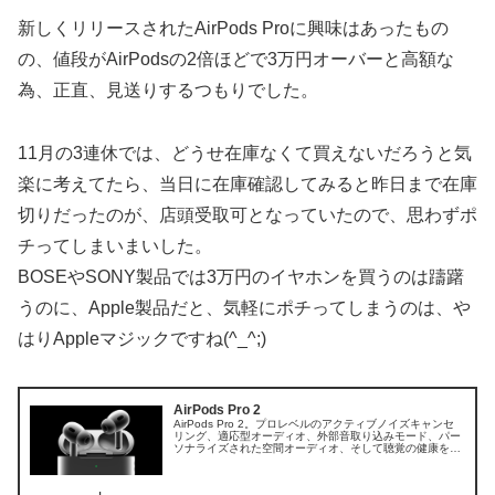
新しくリリースされたAirPods Proに興味はあったもの
の、値段がAirPodsの2倍ほどで3万円オーバーと高額な
為、正直、見送りするつもりでした。
11月の3連休では、どうせ在庫なくて買えないだろうと気
楽に考えてたら、当日に在庫確認してみると昨日まで在庫
切りだったのが、店頭受取可となっていたので、思わずポ
チってしまいまいした。
BOSEやSONY製品では3万円のイヤホンを買うのは躊躇
うのに、Apple製品だと、気軽にポチってしまうのは、や
はりAppleマジックですね(^_^;)
AirPods Pro 2
AirPods Pro 2。プロレベルのアクティブノイズキャンセ
リング、適応型オーディオ、外部音取り込みモード、パー
ソナライズされた空間オーディオ、そして聴覚の健康をサ
ポートするオールインワン体験。