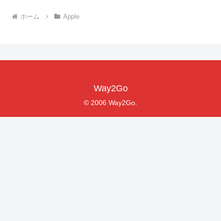
ホーム
Apple
Way2Go
© 2006 Way2Go.