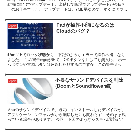
勤前に自宅でアップデート、出勤して職場でアップデートが今日朝
一のお仕事でした。 アップデートは、7MB弱なので、すぐにダウン
ロードが完了しますが、少し古いM...
iPadが操作不能になるのは
Apple
iCloudのバグ？
iPad 2上でロック状態から、下記のようなエラーで操作不能になり
ました。 この警告画面が出て、OKボタンを押しても無反応。 ホー
ムボタンや電源ボタンは反応したりするのですが、この警告メッセ
ージがポップアップしたままの状態なので、何も出来ず...
不要なサウンドデバイスを削除
Apple
(BoomとSoundflower編)
Macのサウンドデバイスで、過去にインストールしたデバイスが、
アプリケーションフォルダから削除したにも関わらず、そのまま残
っている場合があります。 今回、下図のようなシステム環境設定の
デバイスで、BoomDeviceとSoundflower...