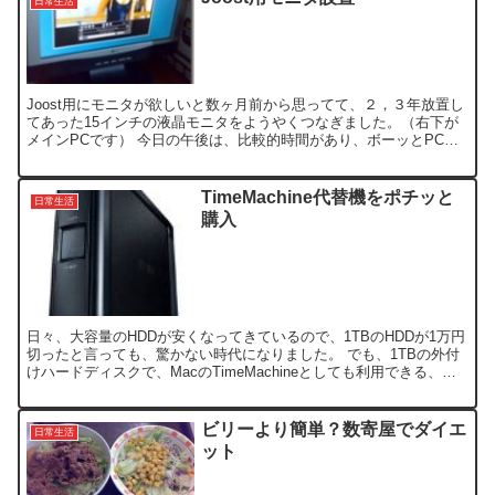
日常生活
Joost用にモニタが欲しいと数ヶ月前から思ってて、２，３年放置し
てあった15インチの液晶モニタをようやくつなぎました。（右下が
メインPCです） 今日の午後は、比較的時間があり、ボーッとPCの
前にいて作業していたところ、何か物足りなさを感じ...
TimeMachine代替機をポチッと
日常生活
購入
日々、大容量のHDDが安くなってきているので、1TBのHDDが1万円
切ったと言っても、驚かない時代になりました。 でも、1TBの外付
けハードディスクで、MacのTimeMachineとしても利用できる、市
販品の「BUFFALO 外付けハード...
ビリーより簡単？数寄屋でダイエ
日常生活
ット