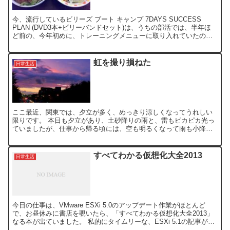
今、流行しているビリーズ ブート キャンプ 7DAYS SUCCESS
PLAN (DVD3本+ビリーバンドセット)は、うちの部活では、半年ほ
ど前の、今年初めに、トレーニングメニューに取り入れていたの
で、私的には、もはや、終わっているわけな...
虹を撮り損ねた
日常生活
ここ最近、関東では、夕立が多く、めっきり涼しくなってうれしい
限りです。 本日も夕立があり、土砂降りの雨と、雷もピカピカ光っ
ていましたが、仕事から帰る頃には、空も明るくなって雨も小降り
になったので、帰宅の路につきました。 車に乗って、すぐ目の...
すべてわかる仮想化大全2013
日常生活
今日の仕事は、VMware ESXi 5.0のアップデート作業がほとんど
で、お昼休みに書店を覗いたら、「すべてわかる仮想化大全2013」
なる本が出ていました。 私的にタイムリーな、ESXi 5.1の記事が掲
載されていたので、つい買っちゃいま...