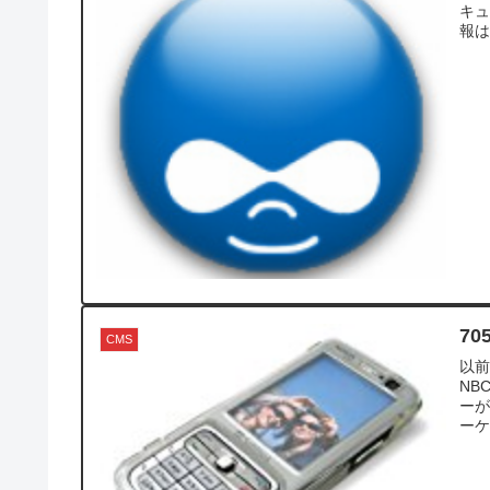
キュ
報は、
7
CMS
以前
NB
ー
ーケ