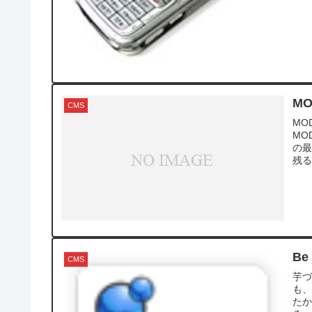
M
CMS
MO
MO
の
残る
Be
CMS
芋づ
も、
たか