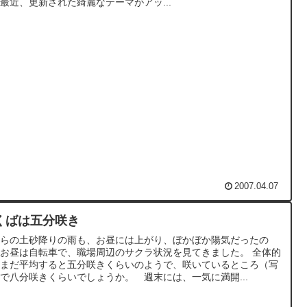
最近、更新された綺麗なテーマがアッ...
2007.04.07
くばは五分咲き
からの土砂降りの雨も、お昼には上がり、ぼかぼか陽気だったの
お昼は自転車で、職場周辺のサクラ状況を見てきました。 全体的
、まだ平均すると五分咲きくらいのようで、咲いているところ（写
で八分咲きくらいでしょうか。 週末には、一気に満開...