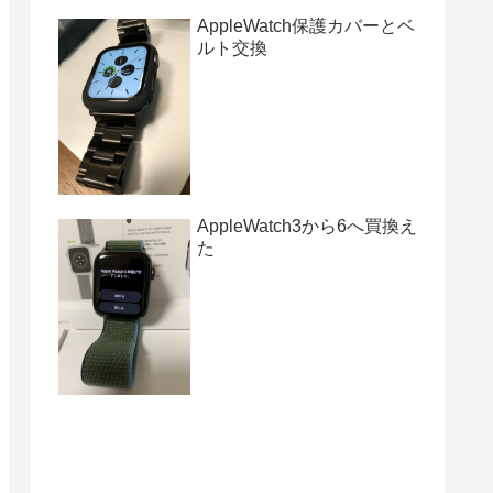
AppleWatch保護カバーとベ
ルト交換
AppleWatch3から6へ買換え
た