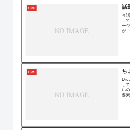
話題
CMS
今話
して
ージ
が、A
ち
CMS
Dr
し
いの
要素を