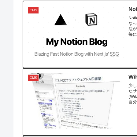
No
CMS
No
なっ
法が
毎に
Wi
CMS
少し
たサ
(W
自分