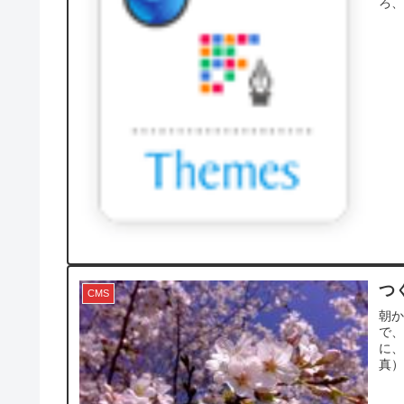
ろ、
つ
CMS
朝
で、
に
真）