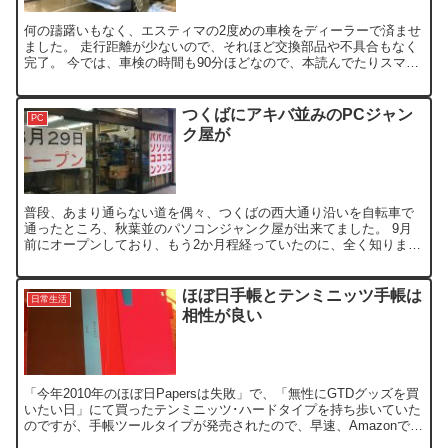
何の躊躇いもなく、エスティマの2度めの車検をディーラーで済ませ
ました。 走行距離が少ないので、それほど交換部品や不具合もなく
完了。 今では、車検の時間も90分ほどなので、本読んでたりスマホ
いじってたら、あっという間に終わって助かります。 最...
つくばにアキバ並みのPCジャン
PC
ク屋が
普段、あまり通らない道を偶々、つくばの西大通り沿いを自転車で
通ったところ、秋葉並のパソコンジャンク屋が出来てました。 9月
前にオープンしており、もう2か月程経っていたのに、全く知りませ
んでした。 入り口には、店名が表示されていないため、何と...
ほぼ日手帳とテンミニッツ手帳は
日常生活
相性が良い
「今年2010年のほぼ日Papersは失敗」で、「無性にGTDグッズを買
いたい日」にて買ったテンミニッツ･ハードタイプを持ち歩いていた
のですが、手帳ツールタイプが発売されたので、早速、Amazonで注
文してみました。 以前のハードタイプと比...