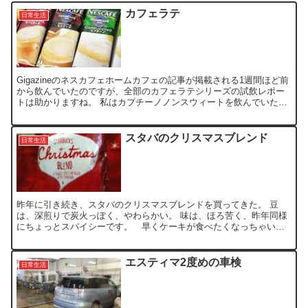
カフェラテ
日常生活
Gigazineのネスカフェホームカフェの記事が掲載される1週間ほど前
から飲んでいたのですが、全部のカフェラテシリーズの試飲レポー
トは助かりますね。 私はカプチーノノンスウィートを飲んでいたわ
けで、家族にも飲ませたら「美味しい～」って、評判...
スタバのクリスマスブレンド
日常生活
昨年に引き続き、スタバのクリスマスブレンドを買ってきた。 豆
は、深煎りで炭火っぽく、やわらかい。 味は、ほろ苦く、昨年同様
にちょっとスパイシーです。 早くケーキが食べたくなっちゃいま
す。
エスティマ2度めの車検
日常生活