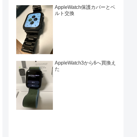
AppleWatch保護カバーとベ
ルト交換
AppleWatch3から6へ買換え
た