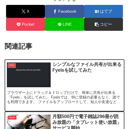
X
Facebook
はてブ
Pocket
LINE
コピー
関連記事
シンプルなファイル共有が出来る
SNS
Fyelsを試してみた
ブラウザー上にドラッグ＆ドロップだけで、簡単に共有が出来る
「Fyels」を試してみた。 Fyelsでは、特に登録の必要もなく、誰で
も利用できます。 ファイルをアップロードして、知人や友達など
に、ここのURLにアクセスしてね〜ってだけで、済ま...
月額500円で電子雑誌296冊が読
Apple
み放題の「タブレット使い放題」
サービス開始