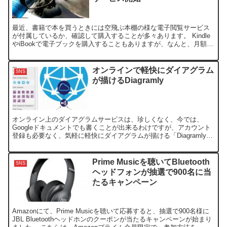
最近、書籍で本を買うときには空飛ぶ本棚の様な電子閲覧サービス
が付属しているか、確認して購入することが多々あります。 Kindle
やiBookで電子ブックを購入することもありますが、なんと、月額1
コインの500円で、雑誌296冊が読み放題のサ...
オンラインで軽快にダイアグラム
SNS
が描けるDiagramly
オンライン上のダイアグラムサービスは、珍しくなく、今では、
Googleドキュメントでも書くことが出来るわけですが、アカウント
登録も必要なく、気軽に軽快にダイアグラムが描ける「Diagramly」
を使ってみた。 海外サイトですが、なぜかメニュ...
Prime Musicを聴いてBluetooth
SNS
ヘッドフォンが抽選で900名に当
たるキャンペーン
Amazonにて、Prime Musicを聴いて応募すると、抽選で900名様に
JBL Bluetoothヘッドホンのクーポンが当たるキャンペーンが始まり