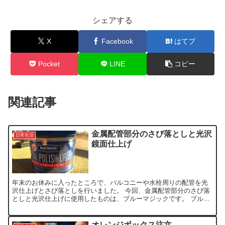
シェアする
X
Facebook
はてブ
Pocket
LINE
コピー
関連記事
金属配管部分のさび落としと光沢
日常生活
鏡面仕上げ
年末のお休みに入ったところで、バルコニーや水栓周りの配管を光
沢仕上げとさび落としを行いました。 今回、金属配管部分のさび落
としと光沢仕上げに使用したものは、ブルーマジックです。 ブルー
マジック メタルポリッシュクリーム 550g（19.38...
オレンジボックス注文