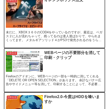
日常生活
未だに、XBOX３６０のCOD4をやっているのですが、最近は、ベガ
ス２に人が流れちゃって、残ってるのは達人達ばかりで、やられま
くってます。 メタルギアソリッド４がPS3で発売されるのをうらや
ましがりつつも、今日発売の「オレンジボックス」と言...
WEBページの不要部分を消して
日常生活
印刷・クリップ
Firefoxのアドオンに、WEBページの一部を一時的に消してくれる
「DELETE OR OPEN SELECTION」があります。 余計なバナー広
告やサイドメニュー等を消して、印刷することによって、不必要な
部分を印刷する必要もなく、また、...
Firefox2.0-今度はHDDを喰いま
日常生活
すか