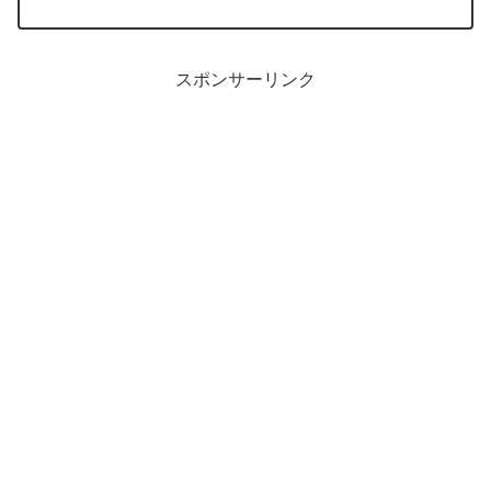
ドレスが割り当てられた独自運用サーバ等」からのメ...
スポンサーリンク