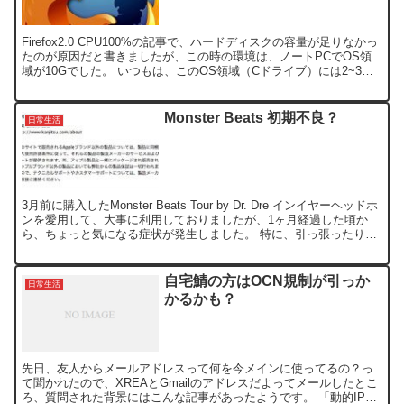
Firefox2.0 CPU100%の記事で、ハードディスクの容量が足りなかっ
たのが原因だと書きましたが、この時の環境は、ノートPCでOS領
域が10Gでした。 いつもは、このOS領域（Cドライブ）には2~3G
の空容量があったはずなのに、なぜ...
Monster Beats 初期不良？
日常生活
3月前に購入したMonster Beats Tour by Dr. Dre インイヤーヘッドホ
ンを愛用して、大事に利用しておりましたが、1ヶ月経過した頃か
ら、ちょっと気になる症状が発生しました。 特に、引っ張ったり、
落としたりする事なく普通...
自宅鯖の方はOCN規制が引っか
日常生活
かるかも？
先日、友人からメールアドレスって何を今メインに使ってるの？っ
て聞かれたので、XREAとGmailのアドレスだよってメールしたとこ
ろ、質問された背景にはこんな記事があったようです。 「動的IPア