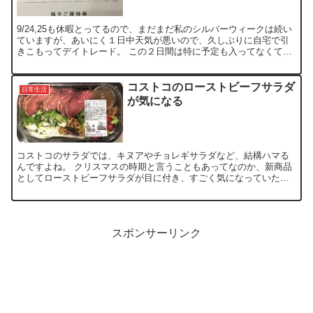
9/24,25も休暇とってるので、まだまだ私のシルバーウィークは続い
ていますが、あいにく１日中天気が悪いので、久しぶりに自宅で引
きこもってデイトレード。 この２日間は特に予定も入ってなくて、
天気悪くても別にお構いなし。 平日に休暇をとると１...
コストコのローストビーフサラダ
日常生活
が気になる
コストコのサラダでは、キヌアやチョレギサラダなど、結構ハマる
んですよね。 クリスマスの時期と言うこともあってなのか、新商品
としてローストビーフサラダが目に付き、すごく気になっていたの
で、どんな味なのか試しに買ってみました。 チョレギサラダ同...
スポンサーリンク