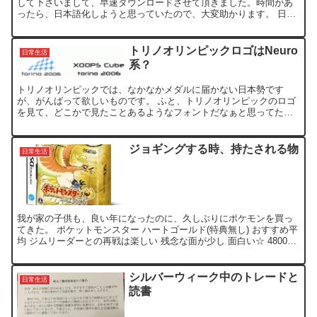
して下さいまして、早速ダウンロードさせて頂きました。時間があ
ったら、日本語化しようと思っていたので、大変助かります。 日本
語表記になった事により、かなり親近感が...
トリノオリンピックロゴはNeuro
日常生活
系？
トリノオリンピックでは、なかなかメダルに届かない日本勢です
が、がんばって欲しいものです。 ふと、トリノオリンピックのロゴ
を見て、どこかで見たことあるようなフォントだなぁと思ってた
ら、XOOPS日本のロゴで使っている、Neuropolitic...
ジョギングする時、持たされる物
日常生活
我が家の子供も、良い年になったのに、久しぶりにポケモンを買っ
てきた。 ポケットモンスター ハートゴールド(特典無し) おすすめ平
均 ジムリーダーとの再戦は楽しい 残念な面が少し 面白い☆ 4800円
でなら買い あの頃、もう少年じゃなかった方...
シルバーウィーク中のトレードと
日常生活
読書