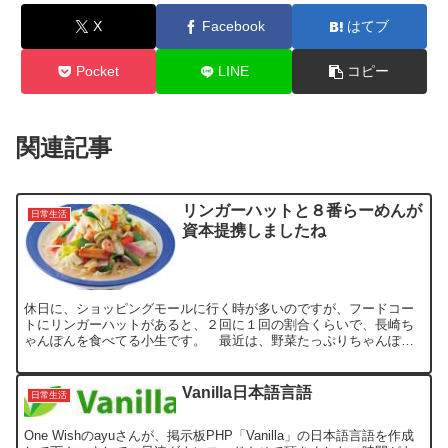
X
Facebook
はてブ
Pocket
LINE
コピー
関連記事
リンガーハットと８番らーめんが
日常生活
資本提携しましたね
休日に、ショッピングモールに行く時が多いのですが、フードコー
トにリンガーハットがあると、２回に１回の割合くらいで、長崎ち
ゃんぽんを食べてる小生です。 最近は、野菜たっぷりちゃんぽん
がお気に入りなんです。(^^; 普段、外食すると、野菜不足に...
Vanilla日本語言語
日常生活
One Wishのayuさんが、掲示板PHP「Vanilla」の日本語言語を作成