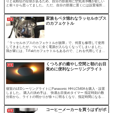
りと花粉症の症状があるため、自分の部屋用に空気清浄機が欲しい
と前々から思ってました。 ただ、自分の部屋に置くには設置場所の
問題や、それほど花粉症が重症でない事もあり、見送っておりま...
家族もベタ惚れなラッセルホブス
家電
のカフェケトル
「ラッセルホブスのカフェケトルが故障」で、何度も修理して使用
してきましたが、ついに全く電源が入らなくなってしまいました。
我が家には、T-Falのカフェケトルもあるので、これを代用してまし
たが、家族全員、やっぱりラッセルホブスのカフェケトル...
くつろぎの癒やし空間と朝のお目
家電
覚めに便利なシーリングライト
寝室のLEDシーリングライトにPanasonic HH-LC540Aを購入・設置
しました。 購入の決め手は、 快適お目覚めタイマー 指定時刻の数
分前から、ライトの明かりが徐々に明るくなり、指定時間になると
アラーム音が鳴ります くつろぎの間接...
コーヒーメーカーを買うはずがポ
家電