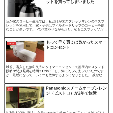
ットを買ってしまいました
我が家のコーヒー生活では、私だけがエスプレッソマシンのネスプ
レッソを利用して、嫁・子供はフィルタードリップのコーヒーを飲
むことが多いです。 PC作業やりながらだと、私もエスプレッソだけ
でなく、たっぷりと飲みたいことも良くあるので、コーヒーメ...
もって早く買えば良かったスマー
Gadget
トコンセント
以前、購入した無印良品のタイマーコンセントで部屋内のスタンド
照明や間接照明を時間でON/OFFし、気に入って使っていたのです
が、最近になって、いくつも故障するようになりました。 残念なが
ら、この商品は現在では取り扱いがなくなっています。 同...
Panasonicスチームオーブンレン
家電
ジ（ビストロ）が2年で故障
約2年ほど前に購入したPanasonicスチームオーブンレンジのビスト