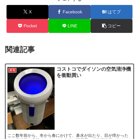
X
Facebook
はてブ
Pocket
LINE
コピー
関連記事
コストコでダイソンの空気清浄機
家電
を衝動買い
ここ数年前から、冬から春にかけて、鼻水が出たり、目が痒かった