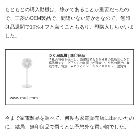
もともとの購入動機は、静かであることが重要だったの
で、三菱のOEM製品で、間違いない静かさなので、無印
良品週間で10%オフと言うこともあり、即購入しちゃいま
した。
ＤＣ扇風機 | 無印良品
７枚の羽根を採用し、強運転でも３０ｄＢの低騒音なＤＣ
扇風機です。上下左右の首振りが可能で、空気の攪拌に有
効です。電源：ＡＣ１００Ｖ ５０／６０Ｈｚ 消費電力
（Ｗ）：【５】１５【４】１２【３】９【２】７．５
【１】７ 風量（ｍ３／ｍｉｎ）：【５...
www.muji.com
今まで家電製品を調べて、何度も家電販売店に出向いたの
に、結局、無印良品で買うとは予想外な買い物でした。