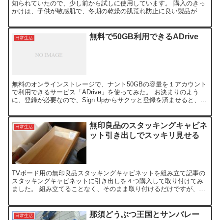
知られていたので、少し前から試しに使用しています。 購入のきっ
かけは、子供が敏感肌で、冬期の乾燥の肌荒れ防止に良い製品がコ
ストコで扱ってないかなぁと思って購入したわけですが、何でも...
無料で50GB利用できるADrive
日常生活
無料のオンラインストレージで、ナント50GBの容量を１アカウント
で利用できるサービス「ADrive」を使ってみた。 お決まりのよう
に、登録が必要なので、Sign Upからサクッと登録を済ませると、認
証確認のメールが届くので、認証後に利用でき...
無印良品のスタッキングキャビネ
日常生活
ット引き出しでスッキリ見せる
TVボード用の無印良品スタッキングキャビネットを組み立て記事の
スタッキングキャビネットに引き出しを４つ購入して取り付けてみ
ました。 組み立てることなく、そのまま取り付けるだけですが、元
のスタッキングキャビネット仕切り板に付属のストッパーを取...
那須どうぶつ王国とサンバレー
日常生活