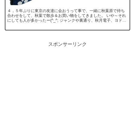
４，５年ぶりに東京の友達に会おうって事で、一緒に秋葉原で待ち
合わせをして、秋葉で散歩＆お買い物をしてきました。 いや～それ
にしても人が多かったー(^_^; ジャンクや裏通り、秋月電子、ヨドバ
シカメラなど3時間ほど徘徊して、以下の物を買ってき...
スポンサーリンク