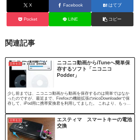
X
Facebook
はてブ
Pocket
LINE
コピー
関連記事
ニコニコ動画からiTuneへ簡単保
日常生活
存するソフト「ニコニコ
Podder」
少し前までは、ニコニコ動画から動画を保存するのは簡単ではなか
ったのですが、最近まで、Firefoxの機能拡張のnicoDownloaderで保
存して、iPod用に携帯変換君を利用してました。 これより、もっと
簡単で、さらにまとめて複数の動画...
エスティマ スマートキーの電池
日常生活
交換