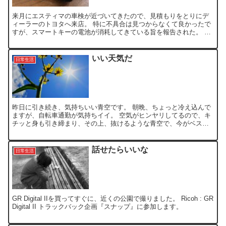
来月にエスティマの車検が近づいてきたので、見積もりをとりにデ
ィーラーのトヨタへ来店。 特に不具合は見つからなくて良かったで
すが、スマートキーの電池が消耗してきている旨を報告された。 電
池交換をディーラーに頼むだけで1000円近くかかりますが...
いい天気だ
日常生活
昨日に引き続き、気持ちいい青空です。 朝晩、ちょっと冷え込んで
ますが、自転車通勤が気持ちイイ。 空気がヒンヤリしてるので、キ
チッと身も引き締まり、その上、抜けるような青空で、今がベスト
シーズンですね。 こんな天気に仕事で、部屋に閉じこもりた...
話せたらいいな
日常生活
GR Digital IIを買ってすぐに、近くの公園で撮りました。 Ricoh : GR
Digital II トラックバック企画『スナップ』に参加します。