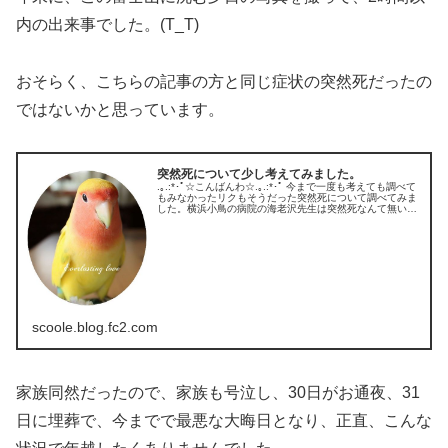
内の出来事でした。(T_T)
おそらく、こちらの記事の方と同じ症状の突然死だったの
ではないかと思っています。
突然死について少し考えてみました。
.｡.:*･ﾟ☆こんばんわ☆.｡.:*･ﾟ 今まで一度も考えても調べて
もみなかったリクもそうだった突然死について調べてみま
した。横浜小鳥の病院の海老沢先生は突然死なんて無いん
ですよと、おっしゃっていた事を思い出し、少々疑問も感
じ今更ではあり...
scoole.blog.fc2.com
家族同然だったので、家族も号泣し、30日がお通夜、31
日に埋葬で、今までで最悪な大晦日となり、正直、こんな