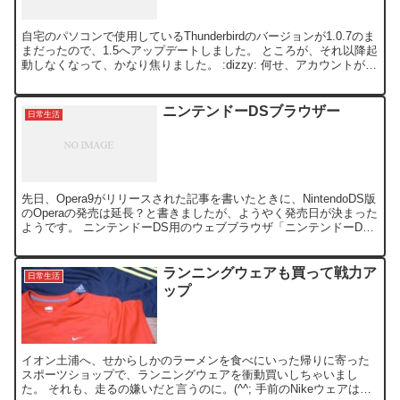
自宅のパソコンで使用しているThunderbirdのバージョンが1.0.7のま
まだったので、1.5へアップデートしました。 ところが、それ以降起
動しなくなって、かなり焦りました。 :dizzy: 何せ、アカウントが１
０以上もあるので、困りも...
ニンテンドーDSブラウザー
日常生活
先日、Opera9がリリースされた記事を書いたときに、NintendoDS版
のOperaの発売は延長？と書きましたが、ようやく発売日が決まった
ようです。 ニンテンドーDS用のウェブブラウザ「ニンテンドーDS
ブラウザー」の発売日が7月24日に...
ランニングウェアも買って戦力ア
日常生活
ップ
イオン土浦へ、せからしかのラーメンを食べにいった帰りに寄った
スポーツショップで、ランニングウェアを衝動買いしちゃいまし
た。 それも、走るの嫌いだと言うのに。(^^; 手前のNikeウェアは、