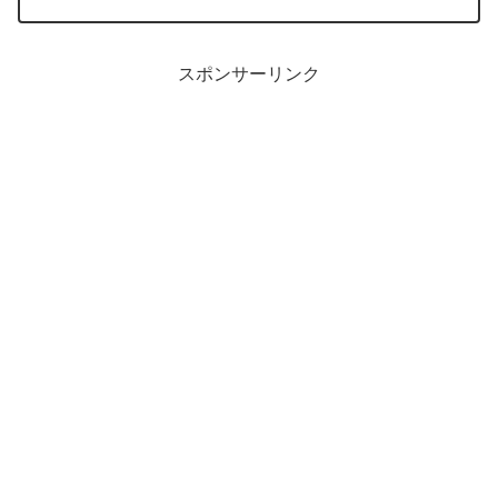
iPod/IphoneのNike+のカラーリングに...
スポンサーリンク