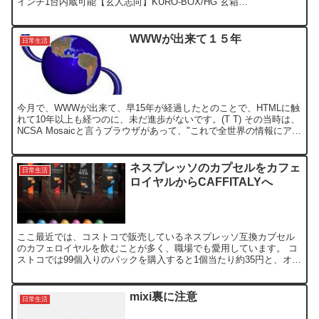
インチ1台内蔵可能【玄人志向】KURO-BOX/HG 玄箱
osadasoft.com ここしばら...
WWWが出来て１５年
日常生活
今月で、WWWが出来て、早15年が経過したとのことで、HTMLに触
れて10年以上も経つのに、未だ進歩がないです。(T T) その当時は、
NCSA Mosaicと言うブラウザがあって、"これで全世界の情報にアク
セス出来るんすよ、ちなみに、うち...
ネスプレッソのカプセルをカフェ
日常生活
ロイヤルからCAFFITALYへ
ここ最近では、コストコで販売しているネスプレッソ互換カプセル
のカフェロイヤルを飲むことが多く、職場でも愛用しています。 コ
ストコでは99個入りのパックを購入すると1個当たり約35円と、オリ
ジナルの約半額で飲めることになります。 安くても味の...
mixi裏に注意
日常生活