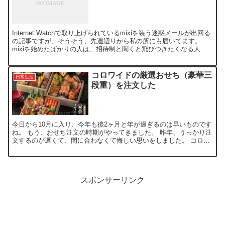
Internet Watchで取り上げられているmixiを装う迷惑メールが出回る
の記事ですが、そうそう、先週辺りから私の所にも届いてます。
mixiを始めたばかりの人は、招待制と聞くと飛びつきたくなる人も
いるかもしれませんが、冷静に文面を読...
コロワイドの厳選おせち（豪華三
日常生活
段重）を注文した
今日から10月に入り、今年も後2ヶ月と年が過ぎるのは早いものです
ね。 もう、おせち注文の時期がやってきました。 昨年、うっかり注
文するのが遅くて、間に合わなくて悔しい思いをしました。 コロワ
イドの厳選おせちは、今日（10/1）から受け付け開...
スポンサーリンク