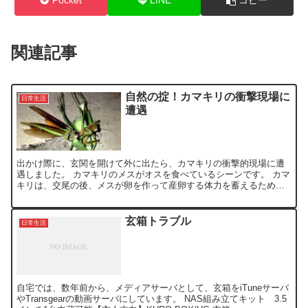
Pocket
LINE
コピー
関連記事
自然の掟！カマキリの衝撃現場に
日常生活
遭遇
出かけ際に、玄関を開けて外に出たら、カマキリの衝撃的現場に遭
遇しました。 カマキリのメスがオスを食べているシーンです。 カマ
キリは、交尾の後、メスが卵を作って産卵する体力を蓄えるため、
オスを食べると言うのは、知ってましたが、この場面に遭遇し...
玄箱トラブル
日常生活
自宅では、数年前から、メディアサーバとして、玄箱をiTuneサーバ
やTransgearの動画サーバにしています。 NAS組み立てキット 3.5