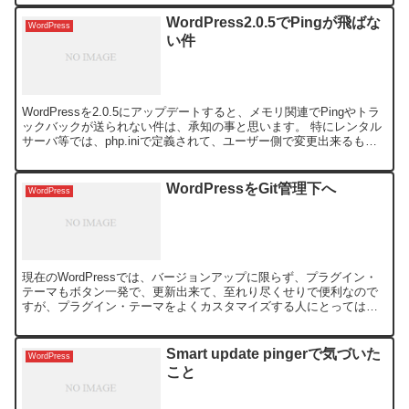
WordPress2.0.5でPingが飛ばな
WordPress
い件
WordPressを2.0.5にアップデートすると、メモリ関連でPingやトラ
ックバックが送られない件は、承知の事と思います。 特にレンタル
サーバ等では、php.iniで定義されて、ユーザー側で変更出来るもの
ではないため、私の利用しいるXR...
WordPressをGit管理下へ
WordPress
現在のWordPressでは、バージョンアップに限らず、プラグイン・
テーマもボタン一発で、更新出来て、至れり尽くせりで便利なので
すが、プラグイン・テーマをよくカスタマイズする人にとっては、
結構、やっかいだったりします。 親切？にも自動更新で...
Smart update pingerで気づいた
WordPress
こと