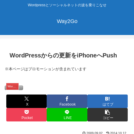
Wordpressとソーシャルネットの波を乗りこなせ
Way2Go
WordPressからの更新をiPhoneへPush
※本ページはプロモーションが含まれています
WordPress
X
Facebook
はてブ
Pocket
LINE
コピー
2009.09.02
2014.10.12