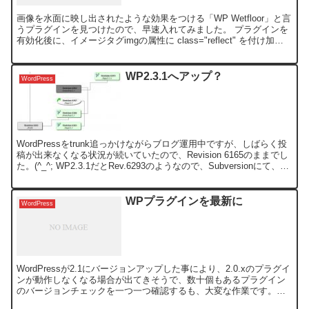
画像を水面に映し出されたような効果をつける「WP Wetfloor」と言
うプラグインを見つけたので、早速入れてみました。 プラグインを
有効化後に、イメージタグimgの属性に class="reflect" を付け加え
るだけなので、簡単です。
WP2.3.1へアップ？
WordPress
WordPressをtrunk追っかけながらブログ運用中ですが、しばらく投
稿が出来なくなる状況が続いていたので、Revision 6165のままでし
た。(^_^; WP2.3.1だとRev.6293のようなので、Subversionにて、
R...
WPプラグインを最新に
WordPress
WordPressが2.1にバージョンアップした事により、2.0.xのプラグイ
ンが動作しなくなる場合が出てきそうで、数十個もあるプラグイン
のバージョンチェックを一つ一つ確認するも、大変な作業です。つ
い、最近まで、プラグインの最新を手動で、行...