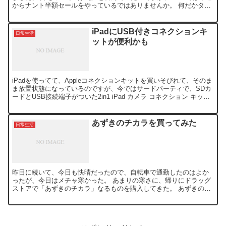
からナント半額セールをやっているではありませんか。 何だかタイ
ミング悪くて、微妙に損した気分です。 ...
iPadにUSB付きコネクションキ
日常生活
ットが便利かも
iPadを使ってて、Appleコネクションキットを買いそびれて、そのま
ま放置状態になっているのですが、今ではサードパーティで、SDカ
ードとUSB接続端子がついた2in1 iPad カメラ コネクション キット
なるものが、販売されているのです...
あずきのチカラを買ってみた
日常生活
昨日に続いて、今日も快晴だったので、自転車で通勤したのはよか
ったが、今日はメチャ寒かった。 あまりの寒さに、帰りにドラッグ
ストアで「あずきのチカラ」なるものを購入してきた。 あずきの天
然蒸気の温熱で冷えたおなかを快調にあずきのチカラ おなか...