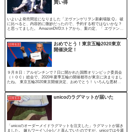
買い得
いよいよ発売間近になりました「ヱヴァンゲリヲン新劇場版:Q」 破
に比べると、内容的に微妙だったので、予約する程ではないかな？
と思ってました。 AmazonDVDストアから、案の定、「 ヱヴァンゲ
リヲン新劇場版:Qを今すぐチェック」の案内メー...
おめでとう！東京五輪2020東京
日常生活
開催決定！
９月８日：アルゼンチンで７日に開かれた国際オリンピック委員会
（ＩＯＣ）総会で、2020年夏季五輪の開催都市が東京に決まりまし
たね。 東京五輪2020東京開催決定、おめでとう！ いろんな悪材料
があった日本の状況だったので、落選の思いも少なから...
unicoのラグマットが届いた
日常生活
「unicoのオーダーメイドラグマットを注文した」ラグマットが届き
ました。 嫁もワーイ＼(-o-)／と喜んでいたのですが、unicoでは今週