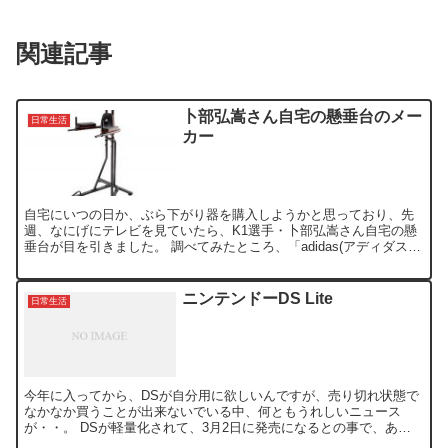
関連記事
卜部弘嵩さん自宅の懸垂台のメー
日常生活
カー
自宅にいつの日か、ぶら下がり器を購入しようかと思っており、先
週、なにげにテレビを見ていたら、K1選手・卜部弘嵩さん自宅の懸
垂台が目を引きました。 調べてみたところ、「adidas(アディダス)
トレーニング パワータワー ADBE-1026...
ニンテンドーDS Lite
日常生活
今年に入ってから、DSが自分用に欲しいんですが、売り切れ状態で
なかなか買うことが出来ないでいる中、何ともうれしいニュース
が・・。 DSが軽量化されて、3月2日に発売になるとの事で、あの
サイズと重さだけが不満だったので、これは買うっきゃないで...