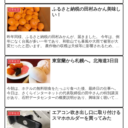
ふるさと納税の田村みかん美味し
日常生活
い！
昨年同様、ふるさと納税の田村みかんが、届きました。 今年は、例
年になく台風が多い一年であり、和歌山でも暴風や大雨で被害が大
変だったと思います。 農作物の収穫は天候等に影響されるため、今
年ばかりは返礼品が届かなくても、被害の寄付として活用して...
東室蘭から札幌へ。北海道3日目
日常生活
今朝は、ホテルの無料朝食をたっぷり食べた後、最終日の仕事へ。
今日は、さくらインターネットの代表取締役の田中さんの特別講演
があり、石狩データセンターの概要説明があり、興味深く聴いてお
りました。 田中さんは、ラフな格好で、北海道で寒かったらユ...
エアコン吹き出し口に取り付ける
日常生活
スマホホルダーを買ってみた