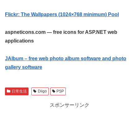
Flickr: The Wallpapers (1024×768 minimum) Pool
aspneticons.com — free icons for ASP.NET web
applications
JAlbum – free web photo album software and photo
gallery software
日常生活
Diigo
PSP
スポンサーリンク