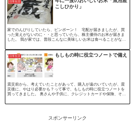
年に一度のおいしいお米「魚沼産
日常生活
こしひかり」
家でのんびりしていたら、ピンポーン！ 宅配が届きましたが、買
った覚えがないのに・・と思っていたら、株主優待のお米が届きま
した。 我が家では、普段こんなに美味しいお米は食べることがない
ので、ホント年に1回の贅沢品です。 100株8万円代のオー...
もしもの時に役立つノートで備え
日常生活
震災前から、考えていたことがあって、購入が遠のいていたが、震
災後に、やはり必要かも？って事で、もしもの時に役立つノートを
買ってきました。 奥さんや子供に、クレジットカードや保険、それ
に膨大なオンライン情報を残しておかなきゃと思い、これから書...
スポンサーリンク