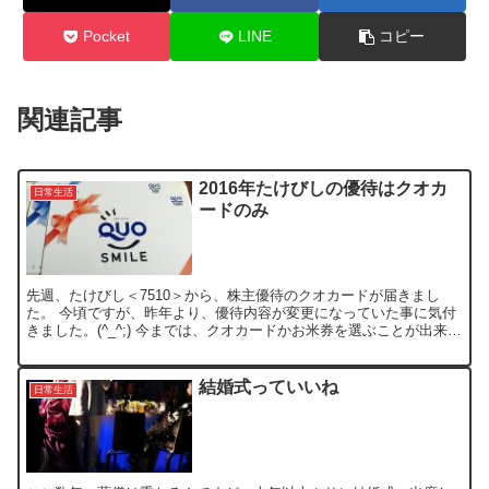
Pocket
LINE
コピー
関連記事
2016年たけびしの優待はクオカ
日常生活
ードのみ
先週、たけびし＜7510＞から、株主優待のクオカードが届きまし
た。 今頃ですが、昨年より、優待内容が変更になっていた事に気付
きました。(^_^;) 今までは、クオカードかお米券を選ぶことが出来て
いたのですが、お米券の希望が非常に少ないため、...
結婚式っていいね
日常生活