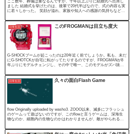
ここ数年、葬儀は重なるんですが、十年以上ぶりに結婚式へ出席し
ました 結婚式を挙げたのは、後輩で20代半ばなので、式の内容も実
に若々しかった。 笑顔が溢れ、家族や知人への感謝の気持ちなど、
率直に聞くことが出来、また年配からは、素晴らしい詩の朗...
このFROGMANは目立ち度大
日常生活
G-SHOCKブームが起こったのは20年近く前でしょうか。私も、未だ
にG-SHOTCKが自宅に転がってたりするのですが、FROGMANが8
年ぶりにモデルチェンジし、その中で唯一、このモデルがズバ抜け
て、格好いい！ TOKYO FM開局40周...
久々の面白Flash Game
日常生活
flow Originally uploaded by washo3. ZOOO以来、滅多にフラッシュ
のゲームって遊ばないのですが、このflowと言うゲームは、深海生
物なのか、細胞内の生物なのかはわかりませんが、敵がやられると
分裂することか...