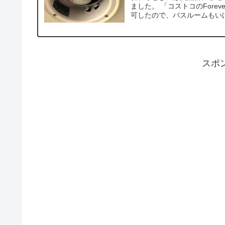
ました。 「コストコのForev
可したので、バスルームもいけ
スポ