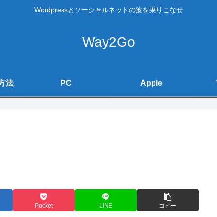
Wordpressとソーシャルネットの波を乗りこなせ
Way2Go
方法
PC
Apple
Pocket
LINE
コピー