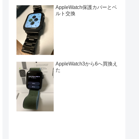
AppleWatch保護カバーとベ
ルト交換
AppleWatch3から6へ買換え
た