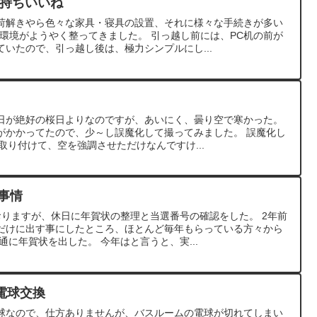
気持ちいいね
荷解きやら色々な家具・寝具の設置、それに様々な手続きが多い
環境がようやく整ってきました。 引っ越し前には、PC机の前が
いたので、引っ越し後は、極力シンプルにし...
日が絶好の桜日よりなのですが、あいにく、曇り空で寒かった。
がかかってたので、少～し誤魔化して撮ってみました。 誤魔化し
取り付けて、空を強調させただけなんですけ...
状事情
おりますが、休日に年賀状の整理と当選番号の確認をした。 2年前
だけに出す事にしたところ、ほとんど毎年もらっている方々から
通に年賀状を出した。 今年はと言うと、実...
電球交換
球なので、仕方ありませんが、バスルームの電球が切れてしまい