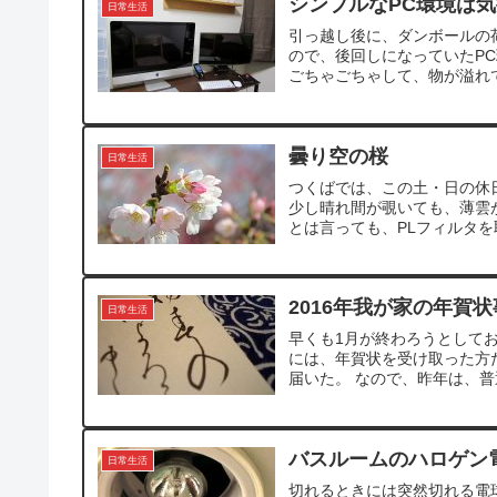
シンプルなPC環境は
日常生活
引っ越し後に、ダンボールの
ので、後回しになっていたPC
ごちゃごちゃして、物が溢れて
曇り空の桜
日常生活
つくばでは、この土・日の休
少し晴れ間が覗いても、薄雲
とは言っても、PLフィルタを
2016年我が家の年賀
日常生活
早くも1月が終わろうとして
には、年賀状を受け取った方
届いた。 なので、昨年は、普
バスルームのハロゲン
日常生活
切れるときには突然切れる電