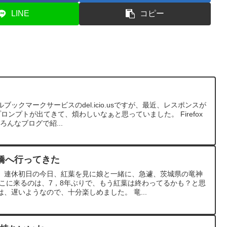
LINE
コピー
ックマークサービスのdel.icio.usですが、最近、レスポンスが
ロンプトが出てきて、煩わしいなぁと思っていました。 Firefox
ろんなブログで紹...
橋へ行ってきた
、連休初日の今日、紅葉を見に娘と一緒に、急遽、茨城県の竜神
ここに来るのは、7，8年ぶりで、もう紅葉は終わってるかも？と思
、遅いようなので、十分楽しめました。 竜...