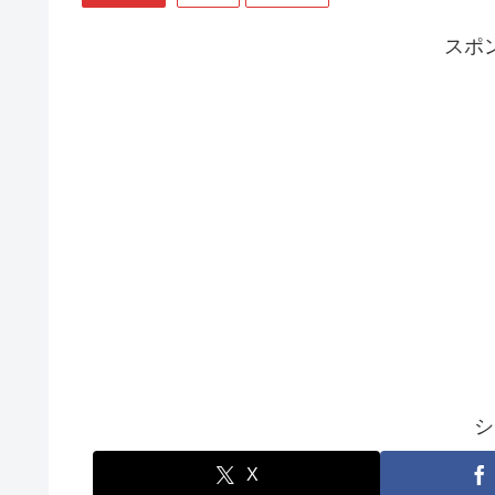
スポ
シ
X