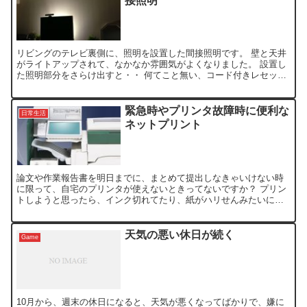
接照明
リビングのテレビ裏側に、照明を設置した間接照明です。 壁と天井
がライトアップされて、なかなか雰囲気がよくなりました。 設置し
た照明部分をさらけ出すと・・ 何てこと無い、コード付きレセップ
に電球をはめて、光らせてるだけなんです。(^_^; コ...
緊急時やプリンタ故障時に便利な
日常生活
ネットプリント
論文や作業報告書を明日までに、まとめて提出しなきゃいけない時
に限って、自宅のプリンタが使えないときってないですか？ プリン
トしようと思ったら、インク切れてたり、紙がハリせんみたいにな
ったり、故障して全く使用できなかったりと。 職場に行こうに...
天気の悪い休日が続く
Game
10月から、週末の休日になると、天気が悪くなってばかりで、嫌に