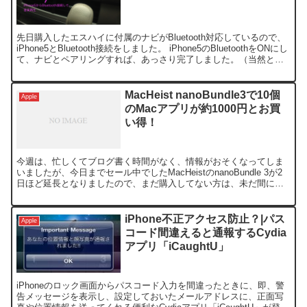
先日購入したエスハイに付属のナビがBluetooth対応しているので、
iPhone5とBluetooth接続をしました。 iPhone5のBluetoothをONにし
て、ナビとペアリングすれば、あっさり完了しました。（当然と言
えば当然ですね...
MacHeist nanoBundle3で10個
Apple
のMacアプリが約1000円とお買
い得！
今週は、忙しくてブログ書く時間がなく、情報がおそくなってしま
いましたが、今日までセール中でしたMacHeistのnanoBundle 3が2
日ほど延長となりましたので、まだ購入してない方は、未だ間に合
いますよ。 私も既に購入済みですが、Pa...
iPhone不正アクセス防止？|パス
Apple
コード間違えると通報するCydia
アプリ「iCaughtU」
iPhoneのロック画面からパスコード入力を間違ったときに、即、警
告メッセージを表示し、設定しておいたメールアドレスに、正面写