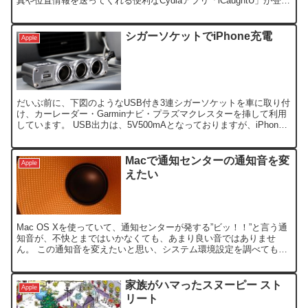
真や位置情報を送ってくれる便利なCydiaアプリ「iCaughtU」が登場
しました。（要Jailbreak） ↑ ...
シガーソケットでiPhone充電
Apple
だいぶ前に、下図のようなUSB付き3連シガーソケットを車に取り付
け、カーレーダー・Garminナビ・プラズマクレスターを挿して利用
しています。 USB出力は、5V500mAとなっておりますが、iPhone4
を接続しても充電されません。 なの...
Macで通知センターの通知音を変
Apple
えたい
Mac OS Xを使っていて、通知センターが発する”ビッ！！”と言う通
知音が、不快とまではいかなくても、あまり良い音ではありませ
ん。 この通知音を変えたいと思い、システム環境設定を調べても通
知音のON/OFF設定はありますが、音色を変更する...
家族がハマったスヌーピー スト
Apple
リート