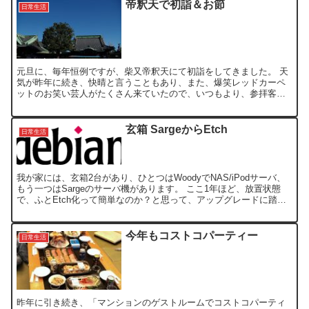
帝釈天で初詣＆お節
日常生活
元旦に、毎年恒例ですが、柴又帝釈天にて初詣をしてきました。 天
気が昨年に続き、快晴と言うこともあり、また、爆笑レッドカーペ
ットのお笑い芸人がたくさん来ていたので、いつもより、参拝客が
多かったように感じました。 もしかすると、寅年と言うことも...
玄箱 SargeからEtch
日常生活
我が家には、玄箱2台があり、ひとつはWoodyでNAS/iPodサーバ、
もう一つはSargeのサーバ機があります。 ここ1年ほど、放置状態
で、ふとEtch化って簡単なのか？と思って、アップグレードに踏み
切った。 /etc/apt/sourc...
今年もコストコパーティー
日常生活
昨年に引き続き、「マンションのゲストルームでコストコパーティ