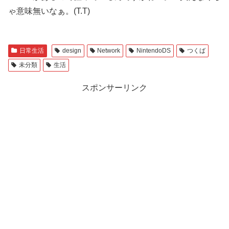
ゃ意味無いなぁ。(T.T)
日常生活
design
Network
NintendoDS
つくば
未分類
生活
スポンサーリンク