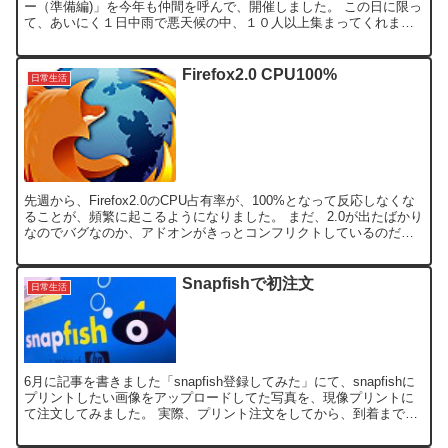
ー（準備編)」を今年も仲間を呼んで、開催しました。 この日に限っ
て、あいにく１日中雨で悪天候の中、１０人以上集まってくれまし
た。 昨年購入した食材を参考に、調整して、買い出ししてみ...
Firefox2.0 CPU100%
日常生活
先週から、Firefox2.0のCPU占有率が、100%となって反応しなくな
ることが、頻繁に起こるようになりました。 まだ、2.0が出たばかり
なのでバグなのか、アドオンがきっとコンフリクトしているのだろ
うと思って、最初は、無効にしたり削除し...
Snapfishで初注文
日常生活
6月に記事を書きました「snapfish登録してみた」にて、snapfishに
プリントしたい画像をアップロードしてた写真を、現像プリントに
て注文してみました。 実際、プリント注文をしてから、到着まで5
日ほどかかりました。 値段が1枚15円と...