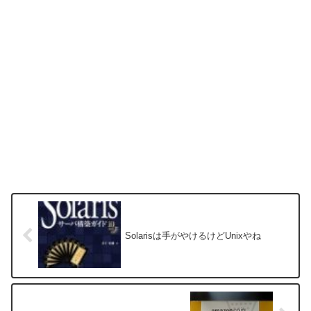
Solarisは手がやけるけどUnixやね