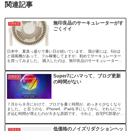
関連記事
無印良品のサーキュレーターがす
日常生活
ごくイイ
日本中、夏真っ盛りで暑い日が続いています。 我が家には、6台ほ
ど扇風機があって、フル稼働してますが、初めてサーキュレーター
を買ってみました。 購入したのは、無印良品のサーキュレーター
で、他商品と全く比較せずに衝動買いです。 こちらの記事「無...
Super7にハマって、ブログ更新
日常生活
の時間がない
７月から８月にかけて、ブログを書く時間が、めっきり少なくなり
ました。 と言うのも、iPhone4、iPadを手にしてから、それらにつ
ぎ込む時間が増えたのが大きな原因です。 それと、自宅PC部屋が暑
すぎで、PC前にいられないと言う事もあり、我...
低価格のノイズリダクションヘッ
日常生活