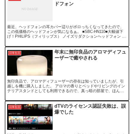
ドフォン
最近、ヘッドフォンの耳カバー辺りがボロっちくなってきたので、
この低価格のヘッドフォンが気になるぁ。 ■SBC-HN110■大幅値下
げ！PHILIPS（フィリップス） ノイズリダクションヘッドフォン 販
売店：ECスタイル 価格：￥ 2980 ...
年末に無印良品のアロマディフュ
日常生活
ーザーで癒やされる
無印良品で、アロマディフューザーの存在は知っていましたが、引
越しを機に購入しました。 アロマの香りとベッドやリビングのイン
テリアスタンドとしても利用できるので、真っ暗の部屋で、ほんわ
りな照明とアロマで癒やされますね。 リビング用に大きめのア...
dTVのライセンス認証失敗は、誤
日常生活
爆でした