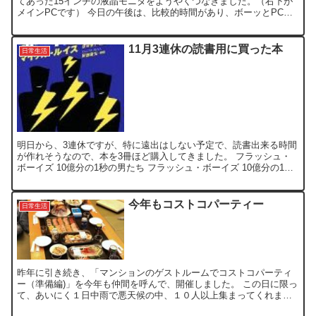
てあった15インチの液晶モニタをようやくつなぎました。（右下が
メインPCです） 今日の午後は、比較的時間があり、ボーッとPCの
前にいて作業していたところ、何か物足りなさを感じ...
11月3連休の読書用に買った本
日常生活
明日から、3連休ですが、特に遠出はしない予定で、読書出来る時間
が作れそうなので、本を3冊ほど購入してきました。 フラッシュ・
ボーイズ 10億分の1秒の男たち フラッシュ・ボーイズ 10億分の1秒
の男たち posted with ヨメレバ マ...
今年もコストコパーティー
日常生活
昨年に引き続き、「マンションのゲストルームでコストコパーティ
ー（準備編)」を今年も仲間を呼んで、開催しました。 この日に限っ
て、あいにく１日中雨で悪天候の中、１０人以上集まってくれまし
た。 昨年購入した食材を参考に、調整して、買い出ししてみ...