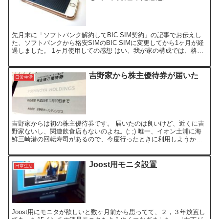
先月末に「ソフトバンク解約してBIC SIM契約」の記事でお伝えし
た、ソフトバンクから格安SIMのBIC SIMに変更してから1ヶ月が経
過しました。 1ヶ月使用しての感想 はい、我が家の構成では、格安
SIMにして大満足でした。 料金 ソフト...
吉野家から株主優待券が届いた
日常生活
吉野家からは初の株主優待券です。 届いたのは良いけど、近くに吉
野家ないし、関連飲食店もないのよね。(; ;) 唯一、イオン土浦に海
鮮三崎港の回転寿司があるので、今度行ったときに利用しようか
と。
Joost用モニタ設置
日常生活
Joost用にモニタが欲しいと数ヶ月前から思ってて、２，３年放置し