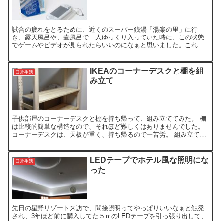
試合の疲れをとるために、近くのスーパー銭湯「湯楽の里」に行
き、露天風呂や、壷風呂で一人ゆっくり入っていた時に、この状態
でゲームやビデオが見られたらいいのになぁと思いました。これか
らの時期、ゆっくり湯舟に入ることも多いので、今さらかも知れま
せ...
IKEAのコーナーデスクと棚を組
日常生活
み立て
子供部屋のコーナーデスクと棚を持ち帰って、組み立ててみた。 棚
は比較的簡単な構造なので、それほど難しくはありませんでした。
コーナーデスクは、天板が重く、持ち帰るので一苦労。 組み立て説
明書を見ながらだったので、1時間半くらいかかってしまい...
LEDテープでホテル風な照明にな
日常生活
った
先日の星野リゾート来訪で、間接照明ってやっぱりいいなぁと触発
され、3年ほど前に購入してた５ｍのLEDテープを引っ張り出して、