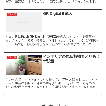
嫁の一室に取り付けました。 下図では少し分かりづらいかもしれま
せんが、奥の電球色がリビングで、手前側が嫁の部屋となっ...
GR Digital II 購入
日常生活
本日、遂にRicoh GR Digital II(GRD2)を購入しました。 発売前か
ら、チェックしてて、発売当日(22日）になっても、つくばの電気・
カメラ店では、ほぼ入荷しなかったので、秋葉原まで出向いて、購
入してきました。 【週末だけの...
インテリアの観葉植物をとりあえ
日常生活
ず設置
早いもので、マンションに引っ越してきて3ヶ月経ちました。 マン
ション生活にも慣れ、部屋の中もダンボールが残っているものの、
だいぶ部屋が片付いてきました。 部屋空間に余裕が出てきた事もあ
り、インテリアとして観葉植物を置きたいなぁと思い、冬の時...
スポンサーリンク