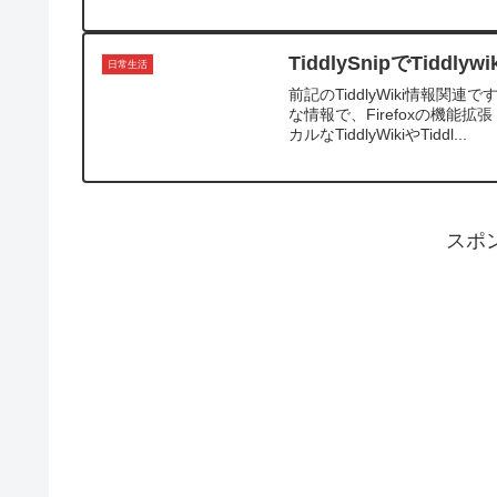
TiddlySnipでTidd
日常生活
前記のTiddlyWiki情報
な情報で、Firefoxの機能拡
カルなTiddlyWikiやTiddl...
スポ