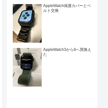
AppleWatch保護カバーとベ
ルト交換
AppleWatch3から6へ買換え
た