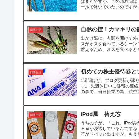
はまだですが、この晴れ間は
ールで泳いでいたいのですが、
自然の掟！カマキリの
日常生活
出かけ際に、玄関を開けて外
スがオスを食べているシーン
蓄えるため、オスを食べると言
初めての株主優待券と
日常生活
1週間ほど、ブログ更新が滞
す。 先週休日中に訃報の連
の事で、当日搭乗の為、航空運
iPod風 替え芯
日常生活
うちの子が、「これ、iPod
iPodが浸透しているんです
芯がドバッと出ますが、もう片