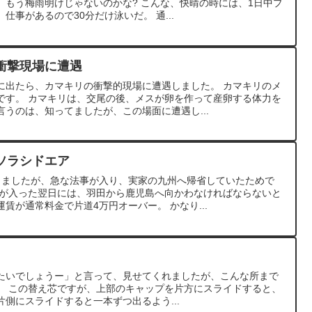
、もう梅雨明けじゃないのかな? こんな、快晴の時には、1日中プ
仕事があるので30分だけ泳いだ。 通...
衝撃現場に遭遇
に出たら、カマキリの衝撃的現場に遭遇しました。 カマキリのメ
です。 カマキリは、交尾の後、メスが卵を作って産卵する体力を
うのは、知ってましたが、この場面に遭遇し...
ソラシドエア
りましたが、急な法事が入り、実家の九州へ帰省していたためで
絡が入った翌日には、羽田から鹿児島へ向かわなければならないと
賃が通常料金で片道4万円オーバー。 かなり...
みたいでしょうー」と言って、見せてくれましたが、こんな所まで
ね。 この替え芯ですが、上部のキャップを片方にスライドすると、
側にスライドすると一本ずつ出るよう...