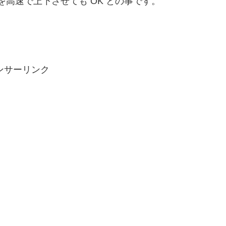
高速で上下させても OK との事です。
ンサーリンク