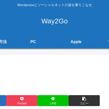
Wordpressとソーシャルネットの波を乗りこなせ
Way2Go
方法
PC
Apple
Pocket
LINE
コピー