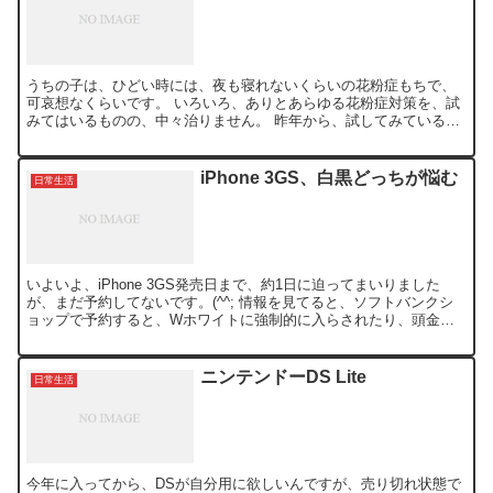
うちの子は、ひどい時には、夜も寝れないくらいの花粉症もちで、
可哀想なくらいです。 いろいろ、ありとあらゆる花粉症対策を、試
みてはいるものの、中々治りません。 昨年から、試してみている一
つに、「べにふうき緑茶」と言うものがあるのですが、べにふ...
iPhone 3GS、白黒どっちが悩む
日常生活
いよいよ、iPhone 3GS発売日まで、約1日に迫ってまいりました
が、まだ予約してないです。(^^; 情報を見てると、ソフトバンクシ
ョップで予約すると、Wホワイトに強制的に入らされたり、頭金が
必要だとかで、細かい部分で、ショップによっても...
ニンテンドーDS Lite
日常生活
今年に入ってから、DSが自分用に欲しいんですが、売り切れ状態で