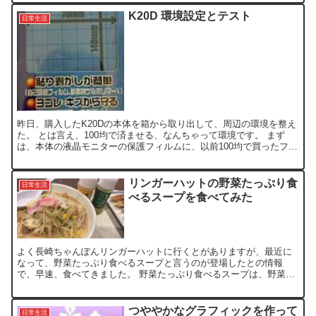
K20D 環境設定とテスト
日常生活
昨日、購入したK20Dの本体を箱から取り出して、周辺の環境を整え
た。 とは言え、100均で済ませる、なんちゃって環境です。 まず
は、本体の液晶モニターの保護フィルムに、以前100均で買ったフリ
ーサイズの保護フィルムをW:61mm x H:4...
リンガーハットの野菜たっぷり食
日常生活
べるスープを食べてみた
よく長崎ちゃんぽんリンガーハットに行くとがありますが、最近に
なって、野菜たっぷり食べるスープと言うのが登場したとの情報
で、早速、食べてきました。 野菜たっぷり食べるスープは、野菜た
っぷりちゃんぽんの麺なしバージョンで、早速、注文しようかと
思...
つややかなグラフィックを作って
日常生活