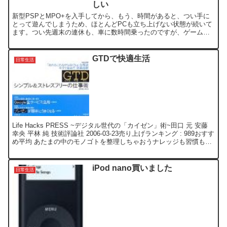
しい
新型PSPとMPO+を入手してから、もう、時間があると、つい手に
とって遊んでしまうため、ほとんどPCも立ち上げない状態が続いて
ます。つい先週末の連休も、車に数時間乗ったのですが、ゲームや
ってたら、アッと言う間だった。 :D今回のMPO+は、...
GTDで快適生活
日常生活
Life Hacks PRESS ~デジタル世代の「カイゼン」術~田口 元 安藤
幸央 平林 純 技術評論社 2006-03-23売り上げランキング : 989おすす
め平均 あたまの中のモノゴトを整理しちゃおうナレッジも習慣も、
体系化できそ...
iPod nano買いました
日常生活