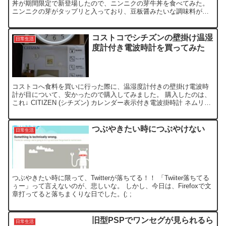
丼が期間限定で新登場したので、ニンニクの芽牛丼を食べてみた。
ニンニクの芽がタップリと入っており、豆板醤みたいな調味料が入
っているので、結構、食が進みます。 ニンニクの芽なので、こ...
コストコでシチズンの壁掛け温湿
日常生活
度計付き電波時計を買ってみた
コストコへ食料を買いに行った際に、温湿度計付きの壁掛け電波時
計が目について、安かったので購入してみました。 購入したのは、
これ↓ CITIZEN (シチズン) カレンダー表示付き電波掛時計 ネムリー
ナカレンダーM01 シルバーメタリック色 ...
つぶやきたい時につぶやけない
日常生活
つぶやきたい時に限って、Twitterが落ちてる！！ 「Twiiter落ちてる
ぅー」って言えないのが、悲しいな。 しかし、今日は、Firefoxで文
章打ってると落ちまくりな日でした。(; ;
旧型PSPでワンセグが見られるら
日常生活