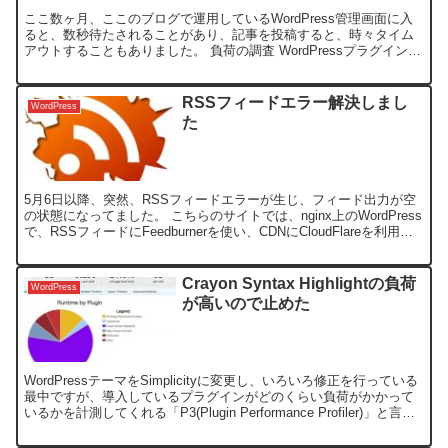
ここ数ヶ月、ここのブログで運用しているWordPress管理画面に入
ると、数秒待たされることがあり、記事を投稿すると、時々タイム
アウトすることもありました。 負荷の調査 WordPressプラグインも
しくは、MySQLなどに大きめの負荷がか...
RSSフィードエラー解決しまし
WordPress
た
5月6日以降、突然、RSSフィードエラーが生じ、フィード出力が空
の状態になってました。 こちらのサイトでは、nginx上のWordPress
で、RSSフィードにFeedburnerを使い、CDNにCloudFlareを利用し
ています。 フィ...
Crayon Syntax Highlightの負荷
WordPress
が高いので止めた
WordPressテーマをSimplicityに変更し、いろいろ修正を行っている
最中ですが、導入しているプラグインがどのくらい負荷がかかって
いるかを計測してくれる「P3(Plugin Performance Profiler)」と言う
プラグ...