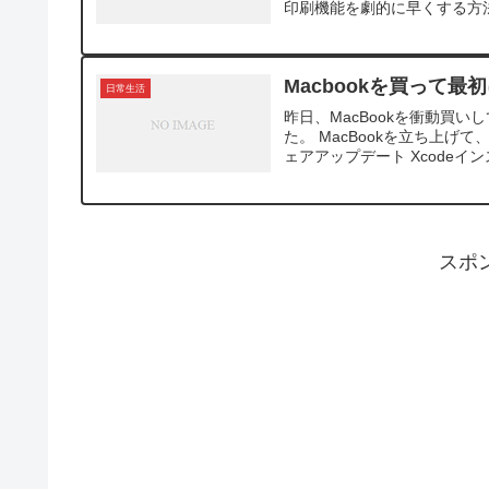
印刷機能を劇的に早くする方法です。 
Macbookを買って最
日常生活
昨日、MacBookを衝動買
た。 MacBookを立ち上げ
ェアアップデート Xcodeインス
スポ