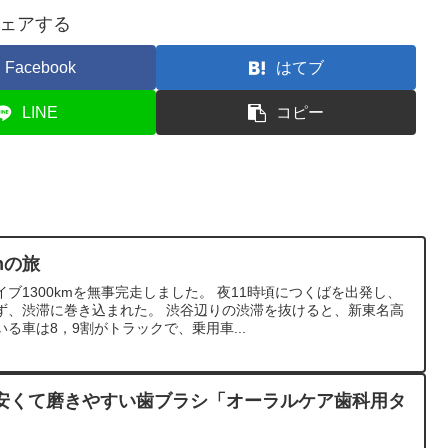
ェアする
Facebook
はてブ
LINE
コピー
mの旅
ブ1300kmを無事完走しました。 夜11時頃につくばを出発し、
ず、渋滞に巻き込まれた。 渋谷辺りの渋滞を抜けると、新東名高
る車は8，9割がトラックで、乗用車...
安くて磨きやすい歯ブラシ「オーラルケア歯科用タ