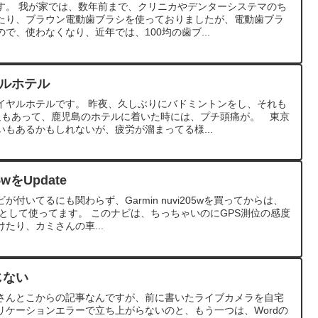
す。 我が家では、数年前まで、クリニカやデンターシステマのち
たり、ブラウン電動歯ブラシを使っておりましたが、電動歯ブラ
で、使わなくなり、近年では、100均の歯ブ...
ヤルホテル
イヤルホテルです。 昨夜、久しぶりにバドミントンをし、それも
足もあって、鹿児島のホテルに着いた時には、プチ頭痛が。 東京
もあるかもしれないが、疲労が溜まってる様...
5wをUpdate
付いてるにも関わらず、Garmin nuvi205wを買ってからは、
専用として使ってます。 このナビは、ちっちゃいのにGPS測位の感度
たり、カミさんの車...
じない
さんとこからの記事なんですが、前に書いたライブカメラを自宅
リケーションエラーで立ち上がらないのと、もう一つは、Wordの