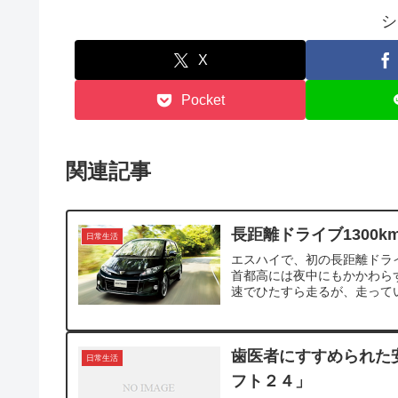
シ
X
Pocket
関連記事
長距離ドライブ1300k
日常生活
エスハイで、初の長距離ドライ
首都高には夜中にもかかわら
速でひたすら走るが、走ってい
歯医者にすすめられた
日常生活
フト２４」