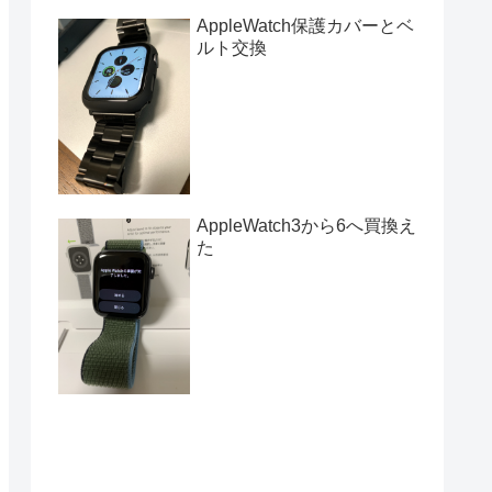
AppleWatch保護カバーとベ
ルト交換
AppleWatch3から6へ買換え
た