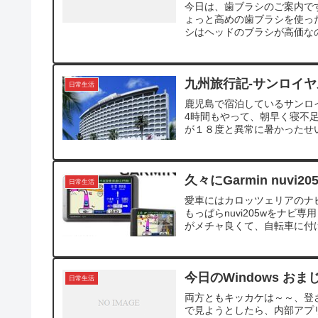
今日は、歯ブラシのご案内で
ょっと高めの歯ブラシを使っ
シはヘッドのブラシが高価なの
九州旅行記-サンロイ
日常生活
鹿児島で宿泊しているサンロ
4時間もやって、朝早く寝不
が１８度と異常に暑かったせい
久々にGarmin nuvi20
日常生活
愛車にはカロッツェリアのナビが
もっぱらnuvi205wをナビ
がメチャ良くて、自転車に付け
今日のWindows おま
日常生活
両方ともキッカケは～～、登
で見ようとしたら、内部アプ