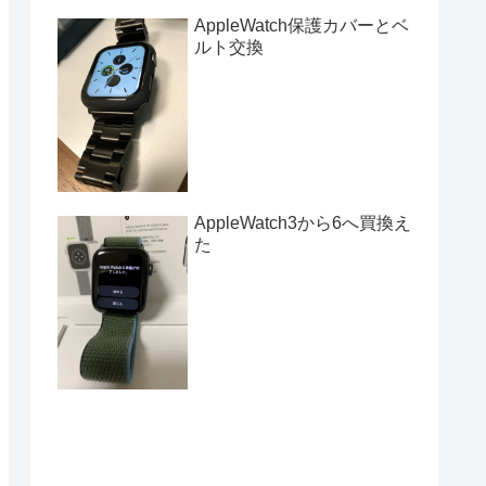
AppleWatch保護カバーとベ
ルト交換
AppleWatch3から6へ買換え
た