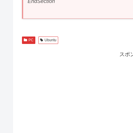
EndSection
PC
Ubuntu
スポ