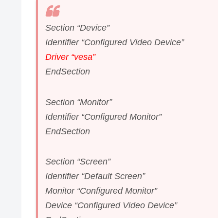
Section “Device”
Identifier “Configured Video Device”
Driver “vesa”
EndSection
Section “Monitor”
Identifier “Configured Monitor”
EndSection
Section “Screen”
Identifier “Default Screen”
Monitor “Configured Monitor”
Device “Configured Video Device”