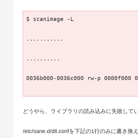
$ scanimage -L

...........

..........

0036b000-0036c000 rw-p 0000f000 0
どうやら、ライブラリの読み込みに失敗して
/etc/sane.d/dll.confを下記の1行のみに書