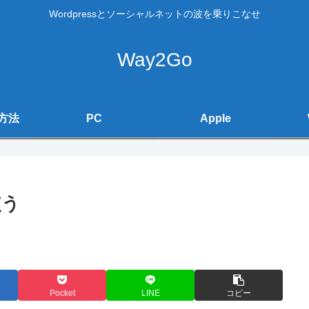
Wordpressとソーシャルネットの波を乗りこなせ
Way2Go
方法
PC
Apple
使う
Pocket
LINE
コピー