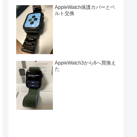
AppleWatch保護カバーとベ
ルト交換
AppleWatch3から6へ買換え
た