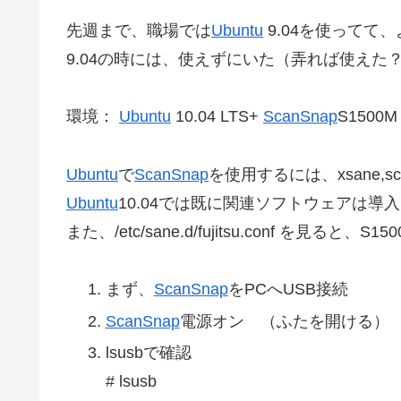
先週まで、職場では
Ubuntu
9.04を使ってて
9.04の時には、使えずにいた（弄れば使えた
環境：
Ubuntu
10.04 LTS+
ScanSnap
S1500M
Ubuntu
で
ScanSnap
を使用するには、xsane,
Ubuntu
10.04では既に関連ソフトウェアは導
また、/etc/sane.d/fujitsu.conf を見
まず、
ScanSnap
をPCへUSB接続
ScanSnap
電源オン （ふたを開ける）
lsusbで確認
# lsusb