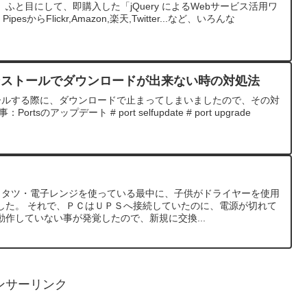
ふと目にして、即購入した「jQuery によるWebサービス活用ワ
pesからFlickr,Amazon,楽天,Twitter...など、いろんな
・インストールでダウンロードが出来ない時の対処法
ンストールする際に、ダウンロードで止まってしまいましたので、その対
sのアップデート # port selfupdate # port upgrade
コタツ・電子レンジを使っている最中に、子供がドライヤーを使用
した。 それで、ＰＣはＵＰＳへ接続していたのに、電源が切れて
作していない事が発覚したので、新規に交換...
ンサーリンク