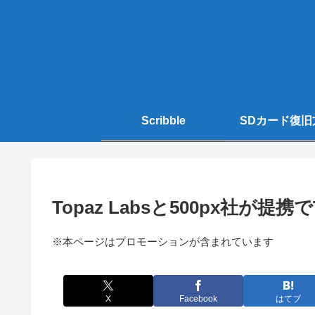
Scribble
SDカード復旧
Topaz Labsと500px社が提
※本ページはプロモーションが含まれています
X
Facebook
はてブ