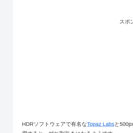
スポ
HDRソフトウェアで有名な
Topaz Labs
と500