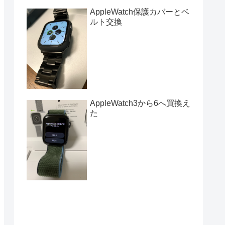
AppleWatch保護カバーとベ
ルト交換
AppleWatch3から6へ買換え
た