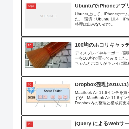
UbuntuでiPhoneア
Apple
Ubuntu上にて、iPhone
た。 環境：Ubuntu 10.4 
整理は出来ないので...
100均のホコリキャッ
PC
ディスプレイやキーボード隙
ーを100均で買ってみました
ちゃんとホコリがキレイに取れ
Dropbox整理(2010.11)
PC
MacBook Air 11.6
すが、MacBook Air 
Dropbox内の整理と構成変更を.
jQuery によるWeb
PC