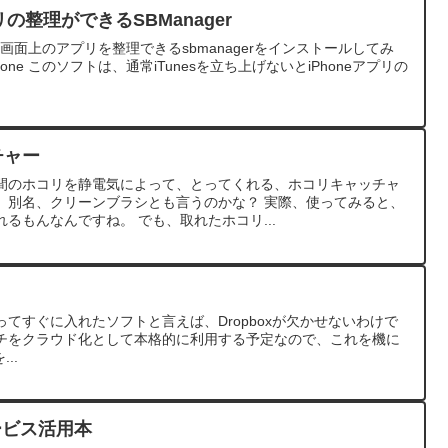
プリの整理ができるSBManager
ホーム画面上のアプリを整理できるsbmanagerをインストールしてみ
+ iPhone このソフトは、通常iTunesを立ち上げないとiPhoneアプリの
チャー
間のホコリを静電気によって、とってくれる、ホコリキャッチャ
。 別名、クリーンブラシとも言うのかな？ 実際、使ってみると、
るもんなんですね。 でも、取れたホコリ...
インチを買ってすぐに入れたソフトと言えば、Dropboxが欠かせないわけで
11.6インチをクラウド化として本格的に利用する予定なので、これを機に
..
サービス活用本