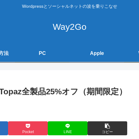
Wordpressとソーシャルネットの波を乗りこなせ
Way2Go
方法
PC
Apple
携でTopaz全製品25%オフ（期間限定）
Pocket
LINE
コピー