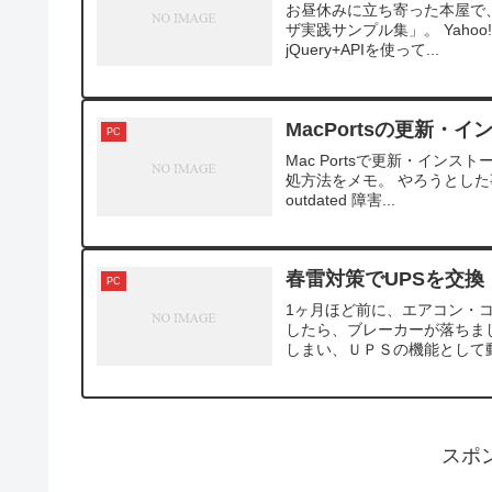
お昼休みに立ち寄った本屋で、
ザ実践サンプル集」。 Yahoo! Pi
jQuery+APIを使って...
MacPortsの更新
PC
Mac Portsで更新・イ
処方法をメモ。 やろうとした事：Port
outdated 障害...
春雷対策でUPSを交換
PC
1ヶ月ほど前に、エアコン・
したら、ブレーカーが落ちま
しまい、ＵＰＳの機能として動
スポ