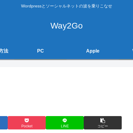
Wordpressとソーシャルネットの波を乗りこなせ
Way2Go
方法
PC
Apple
Pocket
LINE
コピー