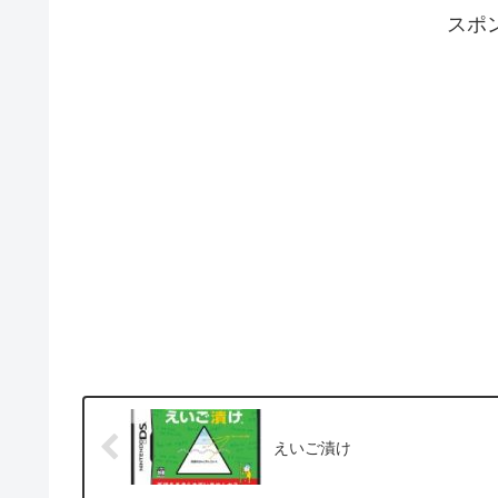
スポ
えいご漬け