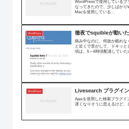
WordPressで使用して
なってきたので、少しばかりWordPre
Macを使用している...
徹夜でsquibleが動い
WordPress
病み中なのに、何故か眠れな
と近くで音がして、ドキッと
頃は、5～6時頃配達していた
Livesearch プラグイ
WordPress
Ajaxを使用した検索プラグイン
遅くなりそうに思えるけど、