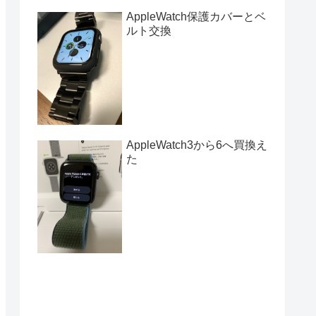
AppleWatch保護カバーとベ
ルト交換
AppleWatch3から6へ買換え
た