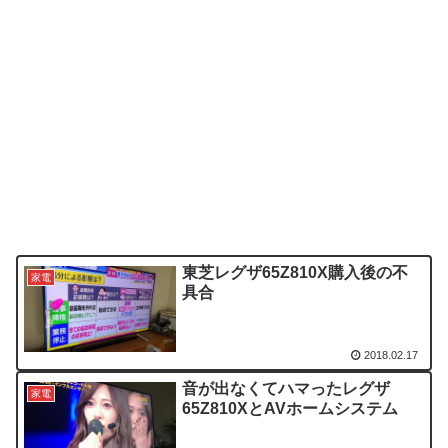
東芝レグザ65Z810X購入後の不
家電
具合
2018.02.17
音が出なくてハマったレグザ
家電
65Z810XとAVホームシステム