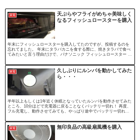
天ぷらやフライがめちゃ美味しく
家電
なるフィッシュロースターを購入
年末にフィッシュロースターを購入してたのですが、投稿するのを
忘れてました。 年末にタラバカニを食する際に、焼きタラバで食べ
てみたいと言う理由だけで、パナソニック フィッシュロースター け
むらん亭 ブラック NF-RT800-Kを購入しました...
久しぶりにルンバを動かしてみた
家電
ら・・・
半年以上もしくは1年近く休眠となっていたルンバを動作させてみた
ところ、10分ほどで充電器に戻ることなくバッテリー切れ！ 再度、
フル充電し、動作させてみても、やっぱり途中でバッテリー切れと
なり、購入から3年以上経過してたので、バッテリーの寿命...
無印良品の高級扇風機を購入
家電