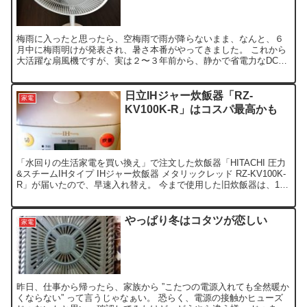
梅雨に入ったと思ったら、空梅雨で雨が降らないまま、なんと、６
月中に梅雨明けが発表され、暑さ本番がやってきました。 これから
大活躍な扇風機ですが、実は２〜３年前から、静かで省電力なDCモ
ーター搭載扇風機の購入を検討していましたが、ようやく購入...
日立IHジャー炊飯器「RZ-
家電
KV100K-R」はコスパ最高かも
「水回りの生活家電を買い換え」で注文した炊飯器「HITACHI 圧力
&スチームIHタイプ IHジャー炊飯器 メタリックレッド RZ-KV100K-
R」が届いたので、早速入れ替え。 今まで使用した旧炊飯器は、10
数年前にリサイクルショップで、...
やっぱり冬はコタツが恋しい
家電
昨日、仕事から帰ったら、家族から ”こたつの電源入れても全然暖か
くならない” って言うじゃなぁい。 恐らく、電源の接触かヒューズ