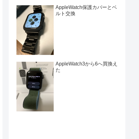
AppleWatch保護カバーとベ
ルト交換
AppleWatch3から6へ買換え
た