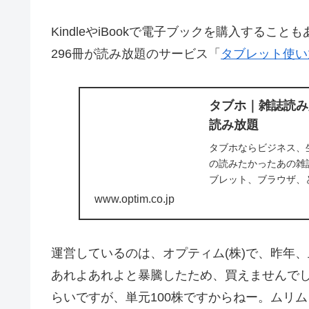
KindleやiBookで電子ブックを購入するこ
296冊が読み放題のサービス「
タブレット使い
タブホ｜雑誌読み放
読み放題
タブホならビジネス、
の読みたかったあの雑
ブレット、ブラウザ、
も？
www.optim.co.jp
運営しているのは、オプティム(株)で、昨年
あれよあれよと暴騰したため、買えませんでした
らいですが、単元100株ですからねー。ムリム