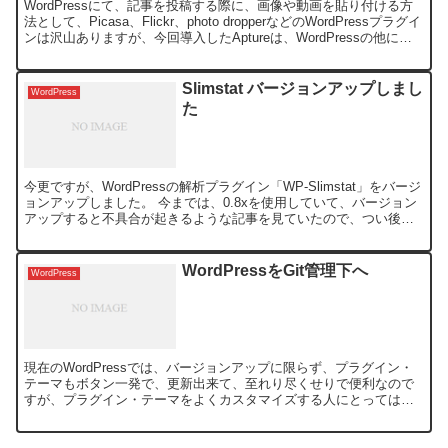
WordPressにて、記事を投稿する際に、画像や動画を貼り付ける方
法として、Picasa、Flickr、photo dropperなどのWordPressプラグイ
ンは沢山ありますが、今回導入したAptureは、WordPressの他に、
D...
Slimstat バージョンアップしまし
WordPress
た
今更ですが、WordPressの解析プラグイン「WP-Slimstat」をバージ
ョンアップしました。 今までは、0.8xを使用していて、バージョン
アップすると不具合が起きるような記事を見ていたので、つい後回
しになってました。 そろそろ、バー...
WordPressをGit管理下へ
WordPress
現在のWordPressでは、バージョンアップに限らず、プラグイン・
テーマもボタン一発で、更新出来て、至れり尽くせりで便利なので
すが、プラグイン・テーマをよくカスタマイズする人にとっては、
結構、やっかいだったりします。 親切？にも自動更新で...