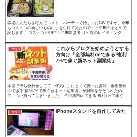
職場の人たちを呼んでコストコパーティで始まったGWですが、今年
もコストコの新しいものに手を付けて見たので、上半期のまとめで
記します。 コストコ2019年上半期新参者 リピ度のレイティングス
ターは、あくまでも個人の評価です バウンス ドライヤ...
これからブログを始めようとする
日常生活
方向け「全部無料deできる!複利
7%で稼ぐ新ネット副業術」
本屋で待ち合わせしてて、何気に手にとって捲った書籍「全部無料
deできる!複利7%で稼ぐ新ネット副業術」が興味をそそられたの
で、つい買ってしまいました。 全部無料deできる!複利7%で稼ぐ新
ネット副業術 posted with ヨメレバ 葛西...
iPhoneスタンドを自作してみた
日常生活