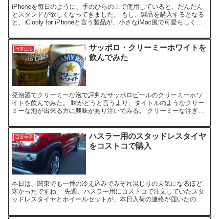
iPhoneを毎日のように、手のひらの上で使用していると、だんだん
とスタンドが欲しくなってきました。 もし、製品を購入するとなる
と、iClooly for iPhoneと言う製品が、小さなiMac風で可愛らしく、
格好いいので、今のところ、私...
サッポロ・クリーミーホワイトを
日常生活
飲んでみた
発泡酒でクリーミーな泡で評判なサッポロビールのクリーミーホワ
イトを飲んでみた。 味がどうと言うより、タイトルのようなクリー
ミーな泡が出来る方に興味があり注いでみる。 クリーミーな注ぎ方
が書いてあるので、その通り注いでみたが、私がいつも注いで...
ハスラー用のスタッドレスタイヤ
日常生活
をコストコで購入
本日は、関東でも一番の冷え込みでみぞれ混じりの天気になるほど
寒かったですね。 先週、ハスラー用にコストコで注文していたスタ
ッドレスタイヤとホイールセットが、本日入荷の連絡が届いたの
で、購入＆履き替えて来ました。 コストコでは、12/14まで...