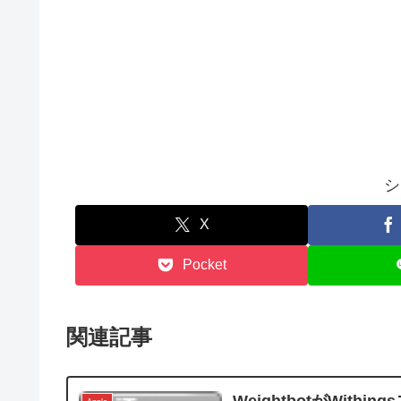
シ
X
Pocket
関連記事
WeightbotがWithi