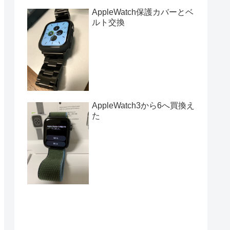
AppleWatch保護カバーとベ
ルト交換
AppleWatch3から6へ買換え
た