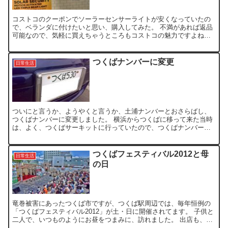
コストコのクーポンでソーラーセンサーライトが安くなっていたの
で、ベランダに付けたいと思い、購入してみた。 不満があれば返品
可能なので、気軽に買えちゃうところもコストコの魅力ですよね。
取り付けでは、壁に固定するためのビスが付いていたので、壁...
つくばナンバーに変更
日常生活
ついにと言うか、ようやくと言うか、土浦ナンバーとおさらばし、
つくばナンバーに変更しました。 横浜からつくばに移って来た当時
は、よく、つくばサーキットに行っていたので、つくばナンバーが
出来ればいいなぁって、当時は 良く思っていたので、ようやく...
つくばフェスティバル2012と母
日常生活
の日
竜巻被害にあったつくば市ですが、つくば駅周辺では、毎年恒例の
「つくばフェスティバル2012」が土・日に開催されてます。 子供と
二人で、いつものようにお昼をつまみに、訪れました。 出店も、毎
年ほぼ同じなので、食べるものは、ほぼ決まってて、オー...