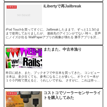
iLibertyで再Jailbreak
日常生活
iPod Touchを買ってすぐに、Jailbreakしたままで、ずっと1.1.3のま
まで使用しておりましたが、 連絡先のアイコンがでない 時々、音声
にノイズが出る WallPaperアプリの画像が壊れる 勝手アプリを沢山
インストールしてた...
またまた、中古本漁り
日常生活
昨日に続き、また、ブックオフで中古本を買ってきた。 コンピュー
タ本は、多少古くても、参考になることが多いし、オライリー本が
１００円程で買えると、うれしいですね。 さすがに、これは持って
いたけど、これも¥105でした。↑
コストコでソーラーセンサーライ
日常生活
トを購入してみた