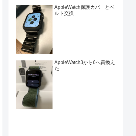
AppleWatch保護カバーとベ
ルト交換
AppleWatch3から6へ買換え
た