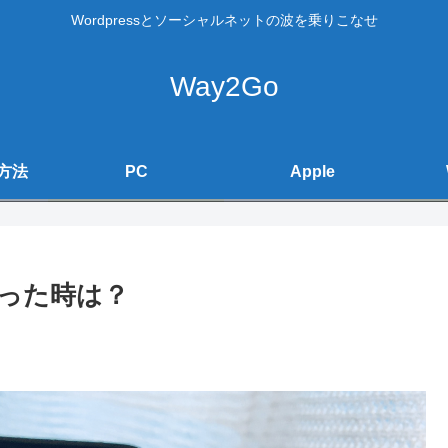
Wordpressとソーシャルネットの波を乗りこなせ
Way2Go
方法
PC
Apple
った時は？