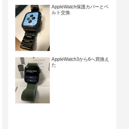
AppleWatch保護カバーとベ
ルト交換
AppleWatch3から6へ買換え
た