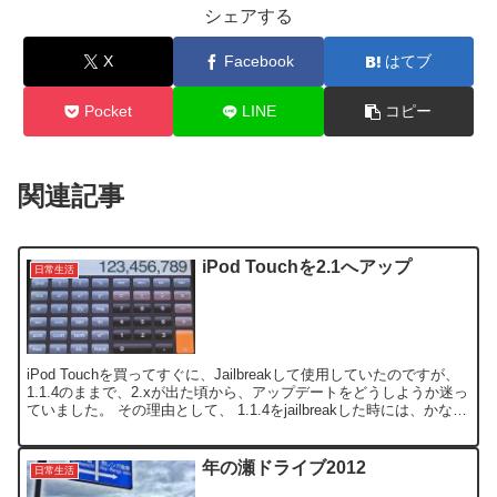
シェアする
X
Facebook
はてブ
Pocket
LINE
コピー
関連記事
iPod Touchを2.1へアップ
日常生活
iPod Touchを買ってすぐに、Jailbreakして使用していたのですが、
1.1.4のままで、2.xが出た頃から、アップデートをどうしようか迷っ
ていました。 その理由として、 1.1.4をjailbreakした時には、かなり
苦労したの...
年の瀬ドライブ2012
日常生活