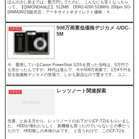
ほんの少し前までは、数万円してたのに、こんなにも安くなっちゃ
って。【QIMONDA純正】 512MB DDR2-4200 533MHz 200pin SO-
DIMM(#023)販売店：アーキサイト＠ダイレクト価格：￥
945osadasof...
508万画素低価格デジカメ -UDC-
日常生活
5M
今、愛用しているCanon PowerShot S2ISを買った当時は、5万円で
も安かったんですが、時代は進んで、今や508万画素で、1万4千円を
切る低価格デジカメの登場で、しかも新品なので驚きです。 ユニデ
ンのページに詳細が記載されており...
レッツノート関連探索
日常生活
先週、とある方から、レッツノートのお下がり(CF-T2)をもらいまし
た。 HDDが壊れたらしく、新機種も買ったのでいらないとの事だっ
たので、HDD無しの本体のみです。 と言うわけで、このCF-T2を
Linux機として復活させてあげようと、H...