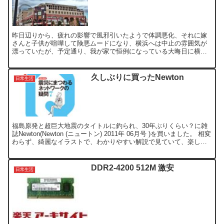
昨日辺りから、疲れの影響で風邪引いたようで体調悪化、それに嫁
さんと子供が喧嘩して険悪ムードになり、横浜へは中止の雰囲気が
漂っていたが、予定通り、我が家で恒例になっている大晦日に横浜
へのドライブとショッピングを決行する事ができた。 今年は、少...
久しぶりに買ったNewton
日常生活
福島原発と超巨大地震のタイトルに釣られ、30年ぶりくらい？に雑
誌Newton(Newton (ニュートン) 2011年 06月号 )を買いました。 相変
わらず、綺麗なイラストで、わかりやすい解説で見ていて、楽しい
ですね。 でも、この歳になる...
DDR2-4200 512M 激安
日常生活