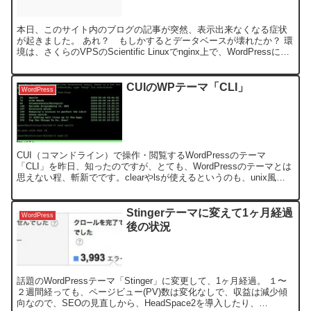
本日、このサイト内のブログの記事が突然、表示出来なくなる症状
が起きました。 あれ？ もしかするとデータベースが壊れたか？ 環
境は、さくらのVPSのScientific Linuxでnginx上で、WordPressにて
運営してます。 不思議...
CUIのWPテーマ「CLI」
WordPress
CUI（コマンドライン）で操作・閲覧するWordPressのテーマ
「CLI」を昨日、知ったのですが、とても、WordPressのテーマとは
思えない程、斬新でです。clearやlsが使えるというのも、unix風
で、面白いです。常時、公開するよ...
Stingerテーマに変えて1ヶ月経過
WordPress
後の状況
話題のWordPressテーマ「Stinger」に変更して、1ヶ月経過。 １〜
２週間経っても、ページビュー(PV)数は変化なしで、収益は減少傾
向なので、SEOの見直しから、HeadSpace2を導入したり、