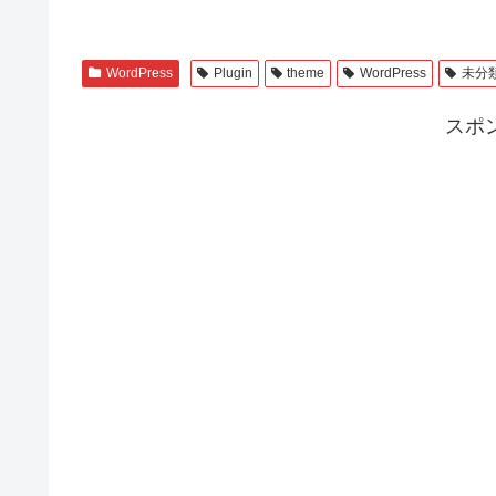
WordPress
Plugin
theme
WordPress
未分
スポ