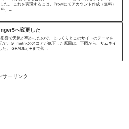
みました。 これを実現するには、Prowlにてアカウント作成（無料）
料）...
tinger5へ変更した
の影響で天気が悪かったので、じっくりとこのサイトのテーマを
 前記で、GTmetrixのスコアが低下した原因は、下図から、サムネイ
。 GRADEがFまで落...
ンサーリンク