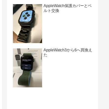
AppleWatch保護カバーとベ
ルト交換
AppleWatch3から6へ買換え
た