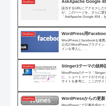
AskApache Googl
WordPress
該当するURLにアクセスした場合に
が、このページを、さらに親
「AskApache Google 404」
WordPress用Fac
WordPress
WordPressとfaceboo
公式のWordPressプラグイン「
インを導入し、...
Stinger3テーマ
WordPress
WordPressのテーマ「S
に、ショートコードがそのま
サイトを参考に、ここのサイト
WordPressからの更新を
WordPress
WordPressにて記事作成や