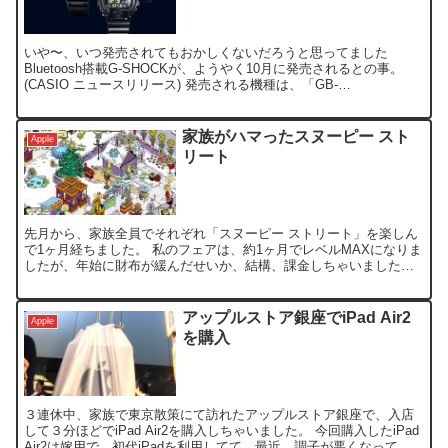
いや〜、いつ発売されてもおかしくないだろうと思ってました
Bluetoosh搭載G-SHOCKが、ようやく10月に発売されるとの事。
(CASIO ニュースリリース) 発売される機種は、「GB-
5600AA/6900AA」で、iPhone 4S...
家族がハマったスヌーピー スト
Apple
リート
先月から、家族全員でそれぞれ「スヌーピー ストリート」を楽しん
で1ヶ月経ちました。 私のフェアは、約1ヶ月でレベルMAXになりま
したが、年始に財布が緩んだせいか、結構、課金しちゃいました。
(^^ゞ 私と子供はいつもの事なのですが、普段ゲーム...
アップルストア銀座でiPad Air2
Apple
を購入
３連休中、家族で東京散策にて訪れたアップルストア銀座で、入店
して３分ほどでiPad Air2を購入しちゃいました。 今回購入したiPad
Air2は嫁用で、初代iPadを利用してて、最近、調子が悪くなってき