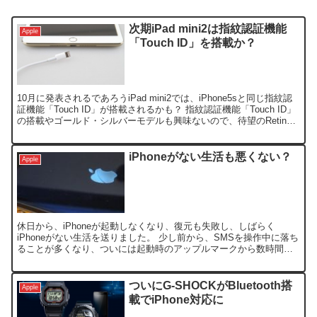
次期iPad mini2は指紋認証機能
Apple
「Touch ID」を搭載か？
10月に発表されるであろうiPad mini2では、iPhone5sと同じ指紋認
証機能「Touch ID」が搭載されるかも？ 指紋認証機能「Touch ID」
の搭載やゴールド・シルバーモデルも興味ないので、待望のRetina
版として出して欲...
iPhoneがない生活も悪くない？
Apple
休日から、iPhoneが起動しなくなり、復元も失敗し、しばらく
iPhoneがない生活を送りました。 少し前から、SMSを操作中に落ち
ることが多くなり、ついには起動時のアップルマークから数時間経
っても起動しなくなりました。 使用していたiPh...
ついにG-SHOCKがBluetooth搭
Apple
載でiPhone対応に