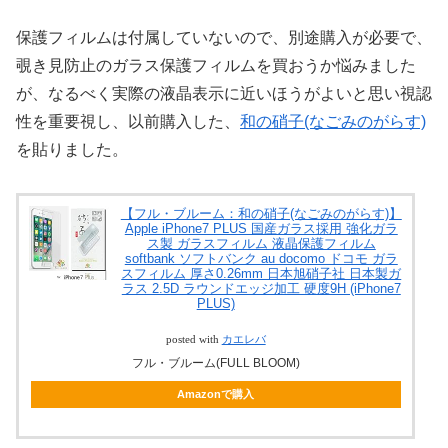
保護フィルムは付属していないので、別途購入が必要で、
覗き見防止のガラス保護フィルムを買おうか悩みました
が、なるべく実際の液晶表示に近いほうがよいと思い視認
性を重要視し、以前購入した、
和の硝子(なごみのがらす)
を貼りました。
【フル・ブルーム：和の硝子(なごみのがらす)】
Apple iPhone7 PLUS 国産ガラス採用 強化ガラ
ス製 ガラスフィルム 液晶保護フィルム
softbank ソフトバンク au docomo ドコモ ガラ
スフィルム 厚さ0.26mm 日本旭硝子社 日本製ガ
ラス 2.5D ラウンドエッジ加工 硬度9H (iPhone7
PLUS)
posted with
カエレバ
フル・ブルーム(FULL BLOOM)
Amazonで購入