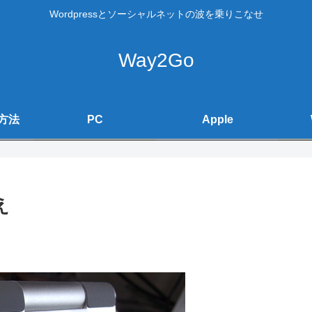
Wordpressとソーシャルネットの波を乗りこなせ
Way2Go
方法
PC
Apple
え