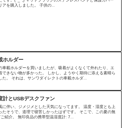
です。(^_^;) マットブラックのステンレスバンドと保護カバー
アを購入しました。 子供の...
載ホルダー
の車載ホルダーを買いましたが、吸着がよくなくて外れたり、エ
着できない物が多かった。 しかし、ようやく期待に添える素晴ら
た。 それは、サンワダイレクトの車載ホルダ...
度計とUSBデスクファン
風に伴い、ジメジメとした天気になってます。 温度・湿度とも上
ったそうで、道理で寝苦しかったはずです。 そこで、この夏の無
紹介。 無印良品の携帯型温湿度計: 7...