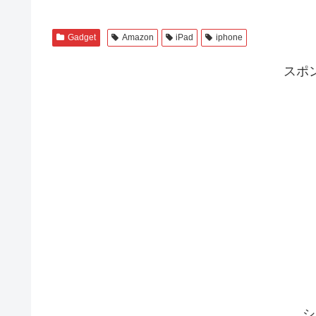
Gadget
Amazon
iPad
iphone
スポ
シ