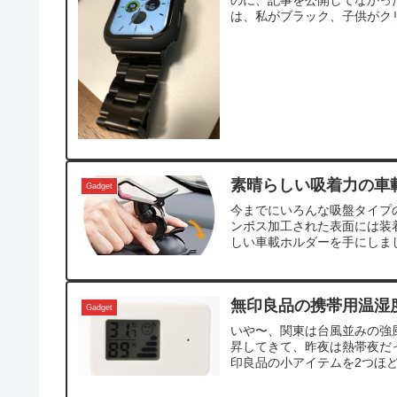
のに、記事を公開してなかった
は、私がブラック、子供がクリ
素晴らしい吸着力の車
Gadget
今までにいろんな吸盤タイプ
ンボス加工された表面には装
しい車載ホルダーを手にしまし
無印良品の携帯用温湿
Gadget
いや〜、関東は台風並みの強
昇してきて、昨夜は熱帯夜だ
印良品の小アイテムを2つほどご