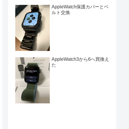
AppleWatch保護カバーとベ
ルト交換
AppleWatch3から6へ買換え
た