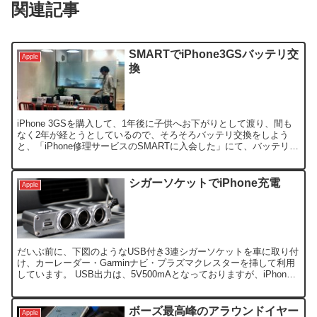
関連記事
SMARTでiPhone3GSバッテリ交
Apple
換
iPhone 3GSを購入して、1年後に子供へお下がりとして渡り、間も
なく2年が経とうとしているので、そろそろバッテリ交換をしよう
と、「iPhone修理サービスのSMARTに入会した」にて、バッテリ交
換が無料（要会員）で出来るので、ゴールデ...
シガーソケットでiPhone充電
Apple
だいぶ前に、下図のようなUSB付き3連シガーソケットを車に取り付
け、カーレーダー・Garminナビ・プラズマクレスターを挿して利用
しています。 USB出力は、5V500mAとなっておりますが、iPhone4
を接続しても充電されません。 なの...
ボーズ最高峰のアラウンドイヤー
Apple